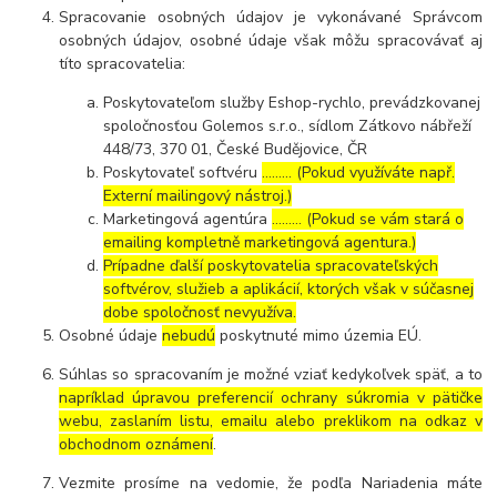
Spracovanie osobných údajov je vykonávané Správcom
osobných údajov, osobné údaje však môžu spracovávať aj
títo spracovatelia:
Poskytovateľom služby Eshop-rychlo, prevádzkovanej
spoločnosťou Golemos s.r.o., sídlom Zátkovo nábřeží
448/73, 370 01, České Budějovice, ČR
Poskytovateľ softvéru
……… (Pokud využíváte např.
Externí mailingový nástroj.)
Marketingová agentúra
……… (Pokud se vám stará o
emailing kompletně marketingová agentura.)
Prípadne ďalší poskytovatelia spracovateľských
softvérov, služieb a aplikácií, ktorých však v súčasnej
dobe spoločnosť nevyužíva.
Osobné údaje
nebudú
poskytnuté mimo územia EÚ.
Súhlas so spracovaním je možné vziať kedykoľvek späť, a to
napríklad úpravou preferencií ochrany súkromia v pätičke
webu, zaslaním listu, emailu alebo preklikom na odkaz v
obchodnom oznámení
.
Vezmite prosíme na vedomie, že podľa Nariadenia máte