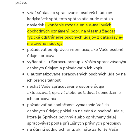
právo:
vziať súhlas so spracovaním osobných údajov
kedykoľvek späť, toto späť vzatie bude mať za
následok
ukončenie rozosielania e-mailových
obchodných oznámení, popr. na vlastnú žiadosť
fyzické odstránenie osobných údajov z databázy e-
mailového nástroja
požadovať od Správcu informáciu, aké Vaše osobné
údaje spracúva
vyžiadať si u Správcu prístup k Vašim spracovávaným
osobným údajom a požadovať o ich kópiu
u automatizovane spracovaných osobných údajov na
ich prenositeľnosť
nechať Vaše spracovávané osobné údaje
aktualizovať, opraviť alebo požadovať obmedzenie
ich spracovania
požadovať od spoločnosti vymazanie Vašich
osobných údajov, pokiaľ sa nejedná o osobné údaje,
ktoré je Správca povinný alebo oprávnený ďalej
spracovávať podľa príslušných právnych predpisov
na účinnú súdnu ochranu, ak máte za to, že Vaše