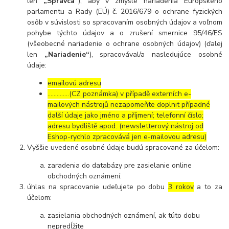
len
„Správca“
), aby v zmysle nariadenia Európskeho
parlamentu a Rady (EÚ) č. 2016/679 o ochrane fyzických
osôb v súvislosti so spracovaním osobných údajov a voľnom
pohybe týchto údajov a o zrušení smernice 95/46/ES
(všeobecné nariadenie o ochrane osobných údajov) (ďalej
len
„Nariadenie“
), spracovával/a nasledujúce osobné
údaje:
emailovú adresu
…………..(CZ poznámka) v případě externích e-
mailových nástrojů nezapomeňte doplnit případné
další údaje jako jméno a příjmení; telefonní číslo;
adresu bydliště apod. (newsletterový nástroj od
Eshop-rychlo zpracovává jen e-mailovou adresu)
Vyššie uvedené osobné údaje budú spracované za účelom:
zaradenia do databázy pre zasielanie online
obchodných oznámení.
úhlas na spracovanie udeľujete po dobu
3 rokov
a to za
účelom:
zasielania obchodných oznámení, ak túto dobu
nepredĺžite