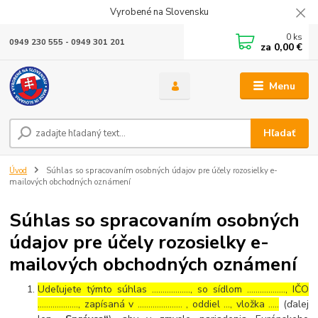
Vyrobené na Slovensku
0
ks
0949 230 555 - 0949 301 201
za
0,00 €
Menu
Hľadať
Úvod
Súhlas so spracovaním osobných údajov pre účely rozosielky e-
mailových obchodných oznámení
Súhlas so spracovaním osobných
údajov pre účely rozosielky e-
mailových obchodných oznámení
Udeľujete týmto súhlas ……………..., so sídlom ………………, IČO
………………., zapísaná v ………………… , oddiel …, vložka …..
(ďalej