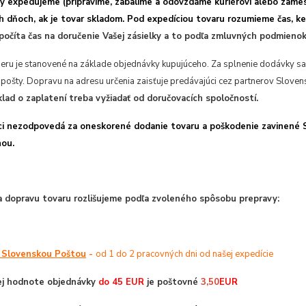
y expedujeme (pripravíme, zabalíme a odovzdáme kuriérovi alebo zame
 dňoch, ak je tovar skladom. Pod expedíciou tovaru rozumieme čas, ked
očíta čas na doručenie Vašej zásielky a to podľa zmluvných podmienok
eru je stanovené na základe objednávky kupujúceho. Za splnenie dodávky 
 pošty. Dopravu na adresu určenia zaisťuje predávajúci cez partnerov Slove
klad o zaplatení treba vyžiadať od doručovacích spoločností.
ci nezodpovedá za oneskorené dodanie tovaru a poškodenie zavinené S
nou.
a dopravu tovaru rozlišujeme podľa zvoleného spôsobu prepravy:
 Slovenskou Poštou
-
od 1 do 2 pracovných dni od našej expedície
vej hodnote objednávky
do 45 EUR
je poštovné
3,50
EUR