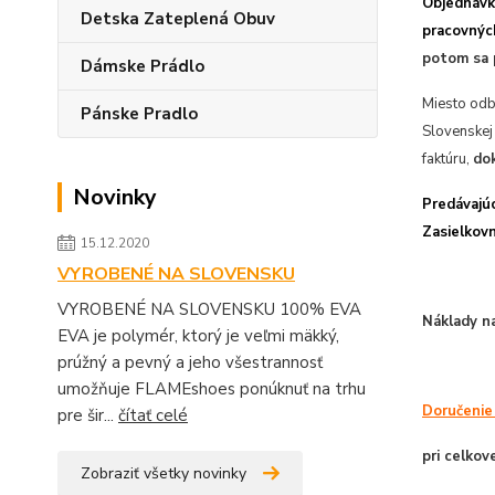
Objednávk
Detska Zateplená Obuv
pracovných
potom sa p
Dámske Prádlo
Miesto odb
Pánske Pradlo
Slovenskej
faktúru,
d
o
Novinky
Predávajú
Zasielkov
15.12.2020
VYROBENÉ NA SLOVENSKU
VYROBENÉ NA SLOVENSKU 100% EVA
Náklady n
EVA je polymér, ktorý je veľmi mäkký,
prúžný a pevný a jeho všestrannosť
umožňuje FLAMEshoes ponúknuť na trhu
Doručenie
pre šir...
čítať celé
pri celko
Zobraziť všetky novinky