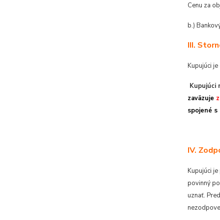
Cenu za obj
b.) Bankov
III. Sto
Kupujúci j
Kupujúci
zaväzuje
z
spojené s 
IV. Zodp
Kupujúci je
povinný po
uznať. Pre
nezodpoved