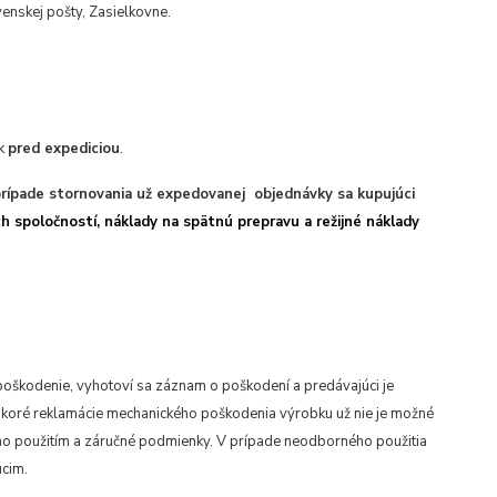
venskej pošty, Zasielkovne.
ek
pred expediciou
.
prípade stornovania už expedovanej objednávky sa kupujúci
h spoločností, náklady na spätnú prepravu a režijné náklady
é poškodenie, vyhotoví sa záznam o poškodení a predávajúci je
koré reklamácie mechanického poškodenia výrobku už nie je možné
ho použitím a záručné podmienky. V prípade neodborného použitia
cim.