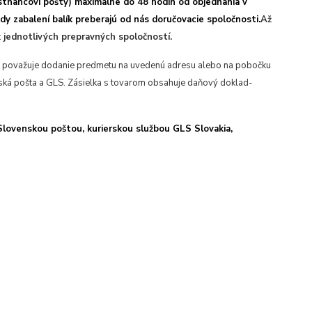
stnancovi pošty) maximálne do 48 hodín od objednania v
y zabalení balík preberajú od nás doručovacie spoločnosti.
Až
 jednotlivých prepravných spoločností.
sa považuje dodanie predmetu na uvedenú adresu alebo na pobočku
nská pošta a GLS. Zásielka s tovarom obsahuje daňový doklad-
lovenskou poštou, kurierskou službou GLS Slovakia,