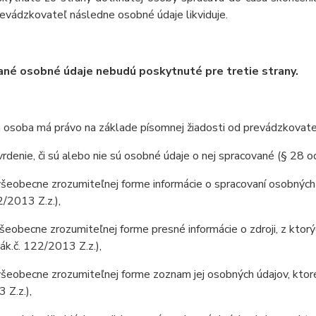
evádzkovateľ následne osobné údaje likviduje.
né osobné údaje nebudú poskytnuté pre tretie strany.
 osoba má právo na základe písomnej žiadosti od prevádzkovate
enie, či sú alebo nie sú osobné údaje o nej spracované (§ 28 ods
eobecne zrozumiteľnej forme informácie o spracovaní osobných 
2/2013 Z.z.),
obecne zrozumiteľnej forme presné informácie o zdroji, z ktorýc
zák.č. 122/2013 Z.z.),
obecne zrozumiteľnej forme zoznam jej osobných údajov, ktoré 
 Z.z.),