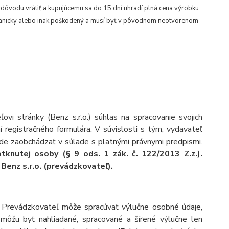
 dôvodu vrátiť a kupujúcemu sa do 15 dní uhradí plná cena výrobku
chanicky alebo inak poškodený a musí byť v pôvodnom neotvorenom
vi stránky (Benz s.r.o.) súhlas na spracovanie svojich
 registračného formulára. V súvislosti s tým, vydavateľ
ude zaobchádzať v súlade s platnými právnymi predpismi.
knutej osoby (§ 9 ods. 1 zák. č. 122/2013 Z.z.).
enz s.r.o. (prevádzkovateľ).
.
Prevádzkovateľ môže spracúvať výlučne osobné údaje,
môžu byť nahliadané, spracované a šírené výlučne len