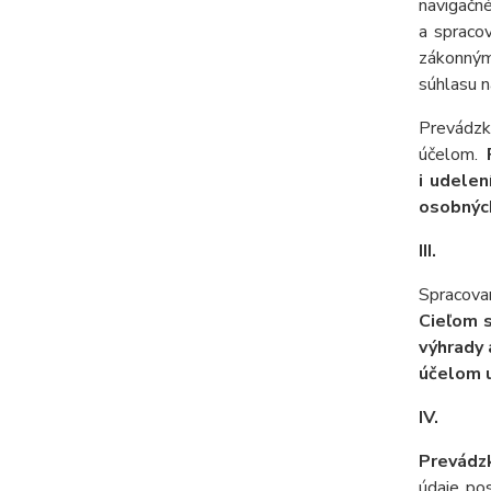
navigačné
a spraco
zákonnými
súhlasu n
Prevádzk
účelom.
i udelen
osobných
III.
Spracovan
Cieľom s
výhrady 
účelom u
IV.
Prevádzk
údaje po