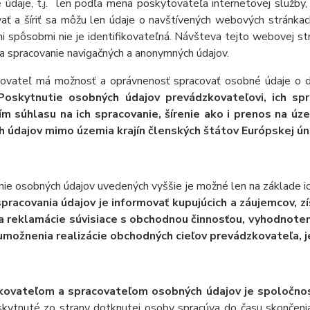
 údaje, t.j. len podľa mena poskytovateľa internetovej služby, 
vať a šíriť sa môžu len údaje o navštívených webových stránk
 spôsobmi nie je identifikovateľná. Návšteva tejto webovej str
a spracovanie navigačných a anonymných údajov.
ovateľ má možnosť a oprávnenosť spracovať osobné údaje o d
Poskytnutie osobných údajov prevádzkovateľovi, ich sp
ím súhlasu na ich spracovanie, šírenie ako i prenos na úz
 údajov mimo územia krajín členských štátov Európskej ún
ie osobných údajov uvedených vyššie je možné len na základe ic
pracovania údajov je informovať kupujúcich a záujemcov, zí
a reklamácie súvisiace s obchodnou činnosťou, vyhodnoten
možnenia realizácie obchodných cieľov prevádzkovateľa, 
ovateľom a spracovateľom osobných údajov je spoločnosť
skytnuté zo strany dotknutej osoby spracúva do času skončenia 