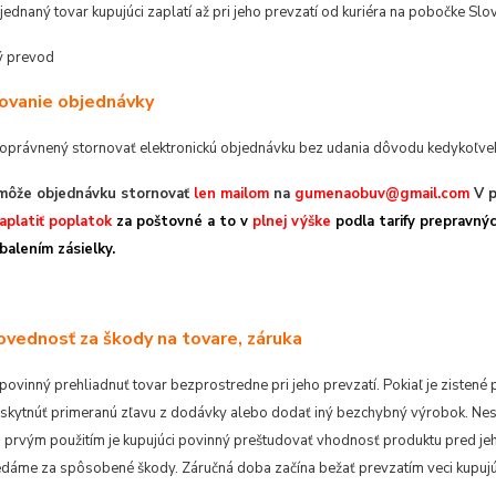
ednaný tovar kupujúci zaplatí až pri jeho prevzatí od kuriéra na pobočke Slo
ý prevod
rnovanie objednávky
e oprávnený stornovať elektronickú objednávku bez udania dôvodu kedykoľv
 môže objednávku stornovať
len mailom
na
gumenaobuv@gmail.com
V 
aplatiť poplatok
za poštovné a to v
plnej výške
podla tarify prepravnýc
balením zásielky.
ovednosť za škody na tovare, záruka
 povinný prehliadnuť tovar bezprostredne pri jeho prevzatí. Pokiaľ je zisten
skytnúť primeranú zľavu z dodávky alebo dodať iný bezchybný výrobok. Nes
d prvým použitím je kupujúci povinný preštudovať vhodnosť produktu pred je
áme za spôsobené škody. Záručná doba začína bežať prevzatím veci kupujú