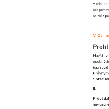
V prípade,
bez poštov
balení. Spä
V.
Ochra
Prehl
Návštevn
osobných 
(správca)
Právnym
Spracúva
II.
Prevádz
navigačn