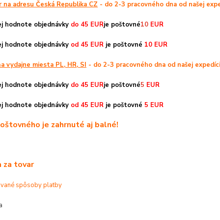
r na adresu Česká Republika CZ
-
do 2-3 pracovného dna od našej expe
vej hodnote objednávky
do 45 EUR
je poštovné
10
EUR
vej hodnote objednávky
od 45 EUR
je poštovné
10 EUR
a vydajne miesta PL, HR, SI
-
do 2-3 pracovného dna od našej expedíc
vej hodnote objednávky
do 45 EUR
je poštovné
5
EUR
vej hodnote objednávky
od 45 EUR
je poštovné
5 EUR
oštovného je zahrnuté aj balné!
a za tovar
ované spôsoby platby
a