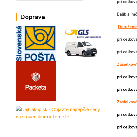
pri celko
Balík si m
Doprava
Doručeni
pri celko
pri celko
Zásielkov
pri celko
pri celko
Zásielkov
pri celko
pri celko