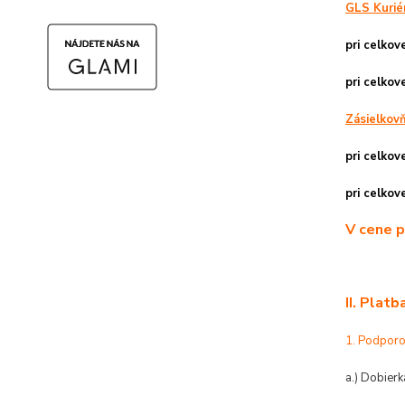
GLS Kurié
pri celko
pri celko
Zásielkovň
pri celko
pri celko
V cene p
II. Platb
1. Podpor
a.) Dobierk