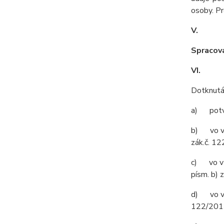
osoby. Pr
V.
Spracova
VI.
Dotknutá
a) potvrd
b) vo vš
zák.č. 12
c) vo vše
písm. b) 
d) vo vše
122/2013