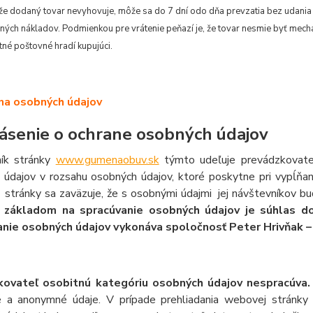
 že dodaný tovar nevyhovuje, môže sa do 7 dní odo dňa prevzatia bez udania
ných nákladov. Podmienkou pre vrátenie peňazí je, že tovar nesmie byť me
tné poštovné hradí kupujúci.
na osobných údajov
ásenie o ochrane osobných údajov
ík stránky
www.gumenaobuv.sk
týmto udeľuje prevádzkovateľo
údajov v rozsahu osobných údajov, ktoré poskytne pri vypĺňaní
 stránky sa zaväzuje, že s osobnými údajmi jej návštevníkov b
 základom na spracúvanie osobných údajov je súhlas dot
nie osobných údajov vykonáva spoločnosť Peter Hrivňak – B
kovateľ osobitnú kategóriu osobných údajov nespracúva
é a anonymné údaje. V prípade prehliadania webovej stránky 