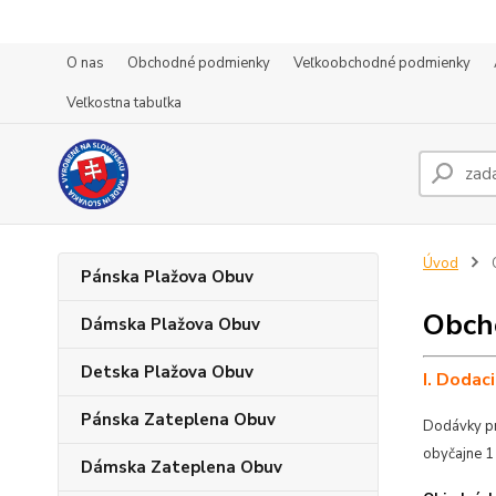
O nas
Obchodné podmienky
Veľkoobchodné podmienky
Veľkostna tabuľka
Úvod
Pánska Plažova Obuv
Obch
Dámska Plažova Obuv
Detska Plažova Obuv
I. Dodac
Pánska Zateplena Obuv
Dodávky pr
obyčajne 1 
Dámska Zateplena Obuv