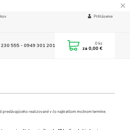
ikov
Prihlásenie
0
ks
 230 555 - 0949 301 201
za
0,00 €
 predávajúceho realizované v čo najkratšom možnom termíne,