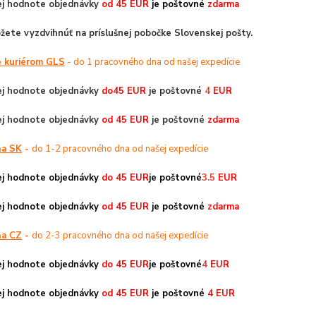
vej hodnote objednávky
od 45 EUR
je poštovné
zdarma
ôžete vyzdvihnúť na príslušnej pobočke Slovenskej pošty.
e kuriérom GLS
- do 1 pracovného dna od našej expedície
vej hodnote objednávky
do45 EUR
je poštovné
4
EUR
vej hodnote objednávky
od
45 EUR
je poštovné
zdarma
ňa SK
-
do 1-2 pracovného dna od našej expedície
vej hodnote objednávky
do 45 EUR
je poštovné
3.5
EUR
vej hodnote objednávky
od 45 EUR
je poštovné
zdarma
ňa CZ
-
do 2-3 pracovného dna od našej expedície
vej hodnote objednávky
do 45 EUR
je poštovné
4
EUR
vej hodnote objednávky
od 45 EUR
je poštovné
4 EUR