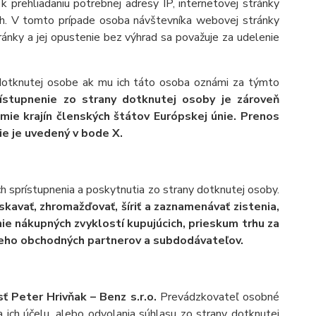
k prehliadaniu potrebnej adresy IP, internetovej stránky
ach. V tomto prípade osoba návštevníka webovej stránky
ánky a jej opustenie bez výhrad sa považuje za udelenie
otknutej osobe ak mu ich táto osoba oznámi za týmto
rístupnenie zo strany dotknutej osoby je zároveň
emie krajín členských štátov Európskej únie. Prenos
ie je uvedený v bode X.
h sprístupnenia a poskytnutia zo strany dotknutej osoby.
skavať, zhromažďovať, šíriť a zaznamenávať zistenia,
ie nákupných zvyklostí kupujúcich, prieskum trhu za
jeho obchodných partnerov a subdodávateľov.
 Peter Hrivňak – Benz s.r.o.
Prevádzkovateľ osobné
ich účelu, alebo odvolania súhlasu zo strany dotknutej