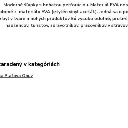
Moderné šľapky s bohatou perforáciou. Materiál EVA nesa
obené z materiálu EVA (etylén vinyl acetát). Jedná sa o po
 byť v tvare mnohých produktov.Sú vysoko odolné, proti-
nadšencov, turistov, zdravotníkov, pracovníkov v stravo
zaradený v kategóriách
ka Plažova Obuv