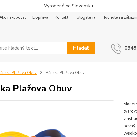
Vyrobené na Slovensku
Ako nakupovat
Doprava
Kontakt
Fotogaleria
Hodnotenia zákazn
Hľadať
0949
ánska Plažova Obuv
Pánska Plažova Obuv
ka Plažova Obuv
Modern
tvarov
vinyl a
pevný,
vysoko