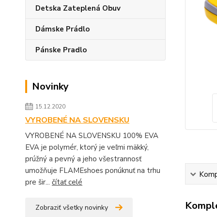
Detska Zateplená Obuv
Dámske Prádlo
Pánske Pradlo
Novinky
15.12.2020
VYROBENÉ NA SLOVENSKU
VYROBENÉ NA SLOVENSKU 100% EVA
EVA je polymér, ktorý je veľmi mäkký,
prúžný a pevný a jeho všestrannosť
umožňuje FLAMEshoes ponúknuť na trhu
Kompl
pre šir...
čítať celé
Komple
Zobraziť všetky novinky