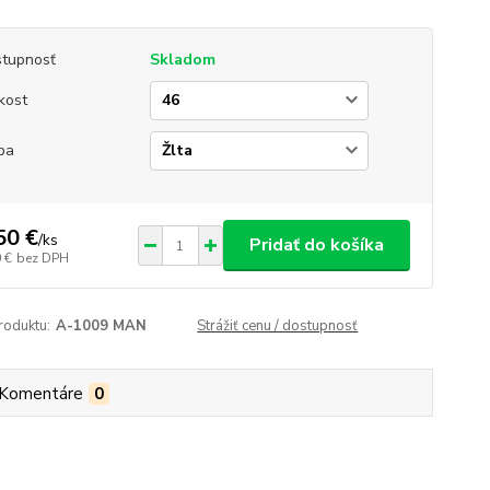
tupnosť
Skladom
kost
ba
50 €
/
ks
Pridať do košíka
 €
bez DPH
roduktu:
A-1009 MAN
Strážiť cenu / dostupnosť
Komentáre
0