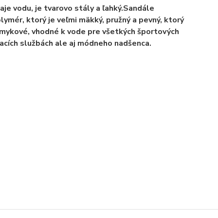
je vodu, je tvarovo stály a ľahký.Sandále
lymér, ktorý je veľmi mäkký, pružný a pevný, ktorý
šmykové, vhodné k vode pre všetkých športových
vacích službách ale aj módneho nadšenca.