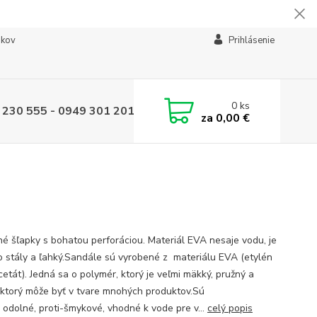
ikov
Prihlásenie
0
ks
 230 555 - 0949 301 201
za
0,00 €
é šľapky s bohatou perforáciou. Materiál EVA nesaje vodu, je
o stály a ľahký.Sandále sú vyrobené z materiálu EVA (etylén
cetát). Jedná sa o polymér, ktorý je veľmi mäkký, pružný a
 ktorý môže byť v tvare mnohých produktov.Sú
 odolné, proti-šmykové, vhodné k vode pre v...
celý popis