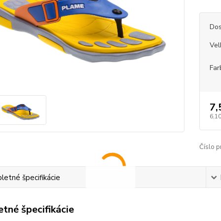
Dos
Vel
Far
7,
6,10
Číslo p
etné špecifikácie
tné špecifikácie