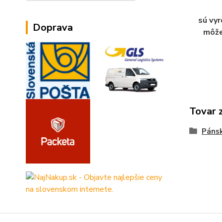
sú vyr
Doprava
môže
Tovar 
Páns