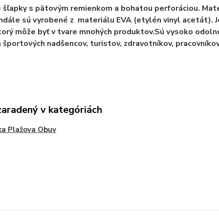
šľapky s pätovým remienkom a bohatou perforáciou. Materi
ndále sú vyrobené z materiálu EVA (etylén vinyl acetát). J
torý môže byť v tvare mnohých produktov.Sú vysoko odoln
 športových nadšencov, turistov, zdravotníkov, pracovníko
zaradený v kategóriách
ka Plažova Obuv