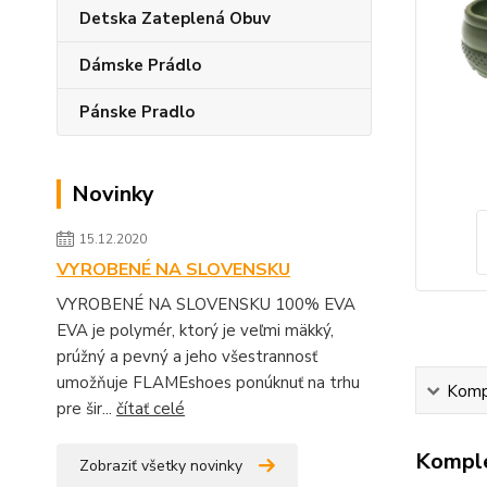
Detska Zateplená Obuv
Dámske Prádlo
Pánske Pradlo
Novinky
15.12.2020
VYROBENÉ NA SLOVENSKU
VYROBENÉ NA SLOVENSKU 100% EVA
EVA je polymér, ktorý je veľmi mäkký,
prúžný a pevný a jeho všestrannosť
umožňuje FLAMEshoes ponúknuť na trhu
Kompl
pre šir...
čítať celé
Komple
Zobraziť všetky novinky