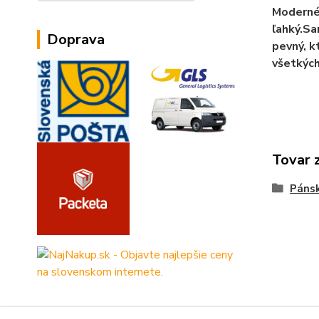
Moderné 
ľahký.Sa
Doprava
pevný, k
všetkých
Tovar 
Páns