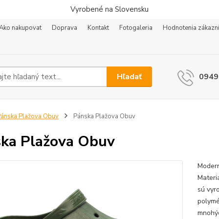
Vyrobené na Slovensku
Ako nakupovat
Doprava
Kontakt
Fotogaleria
Hodnotenia zákazn
Hľadať
0949
ánska Plažova Obuv
Pánska Plažova Obuv
ka Plažova Obuv
Modern
Materi
sú vyr
polymé
mnohýc