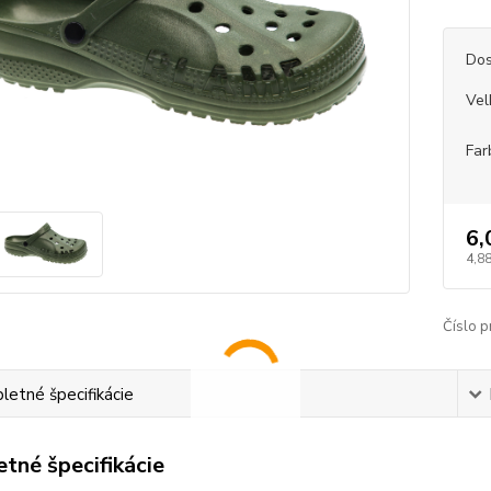
Dos
Vel
Far
6,
4,88
Číslo p
etné špecifikácie
tné špecifikácie