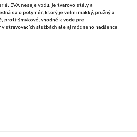
ál EVA nesaje vodu, je tvarovo stály a
edná sa o polymér, ktorý je veľmi mäkký, pružný a
é, proti-šmykové, vhodné k vode pre
v v stravovacích službách ale aj módneho nadšenca.