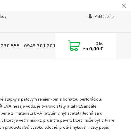
ikov
Prihlásenie
0
ks
 230 555 - 0949 301 201
za
0,00 €
é šľapky s pätovým remienkom a bohatou perforáciou.
ál EVA nesaje vodu, je tvarovo stály a ľahký.Sandále
obené z materiálu EVA (etylén vinyl acetát). Jedná sa o
r, ktorý je veľmi mäkký, pružný a pevný, ktorý môže byť v tvare
h produktov.Sú vysoko odolné, proti-šmykové,...
celý popis