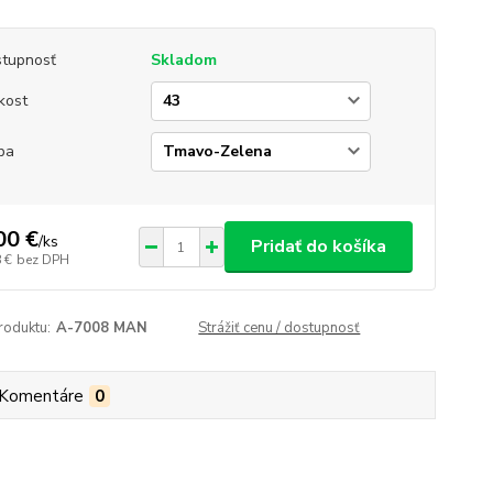
tupnosť
Skladom
kost
ba
00 €
/
ks
Pridať do košíka
 €
bez DPH
roduktu:
A-7008 MAN
Strážiť cenu / dostupnosť
Komentáre
0