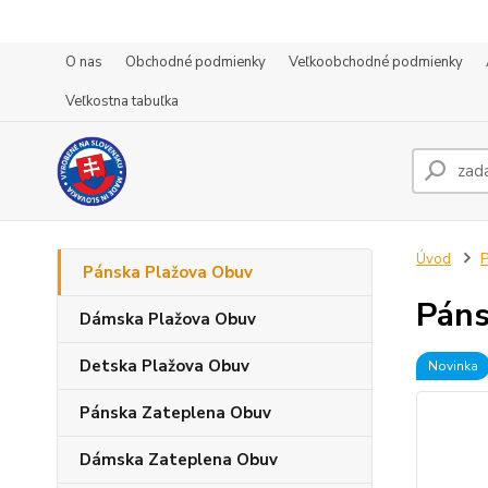
O nas
Obchodné podmienky
Veľkoobchodné podmienky
Veľkostna tabuľka
Úvod
P
Pánska Plažova Obuv
Páns
Dámska Plažova Obuv
Detska Plažova Obuv
Novinka
Pánska Zateplena Obuv
Dámska Zateplena Obuv