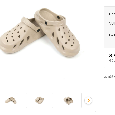
Dos
Vel
Far
8,
6,91
Strážiť