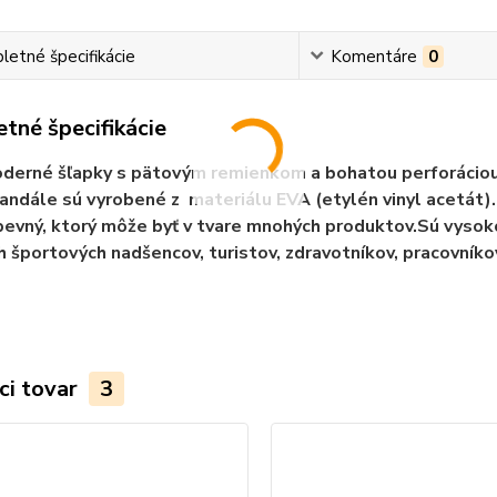
etné špecifikácie
Komentáre
0
tné špecifikácie
derné šľapky s pätovým remienkom a bohatou perforáciou. 
andále sú vyrobené z materiálu EVA (etylén vinyl acetát). 
pevný, ktorý môže byť v tvare mnohých produktov.Sú vysok
h športových nadšencov, turistov, zdravotníkov, pracovníko
ci tovar
3