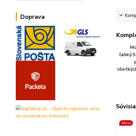
Kompl
Doprava
Komple
Mo
ľahký.S
všetkýc
Súvisia
Akcia