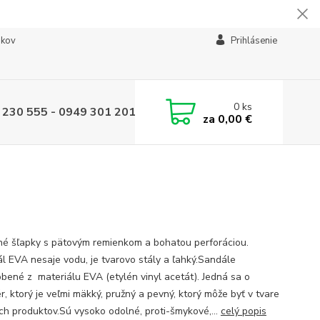
ikov
Prihlásenie
0
ks
 230 555 - 0949 301 201
za
0,00 €
é šľapky s pätovým remienkom a bohatou perforáciou.
ál EVA nesaje vodu, je tvarovo stály a ľahký.Sandále
obené z materiálu EVA (etylén vinyl acetát). Jedná sa o
r, ktorý je veľmi mäkký, pružný a pevný, ktorý môže byť v tvare
h produktov.Sú vysoko odolné, proti-šmykové,...
celý popis