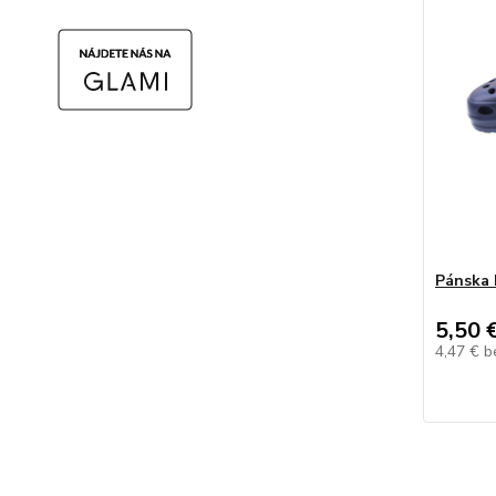
Pánska 
5,50 
4,47 €
b