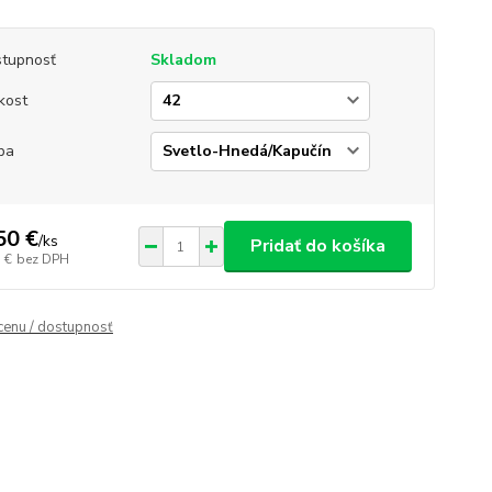
tupnosť
Skladom
kost
ba
50 €
/
ks
Pridať do košíka
 €
bez DPH
 cenu / dostupnosť