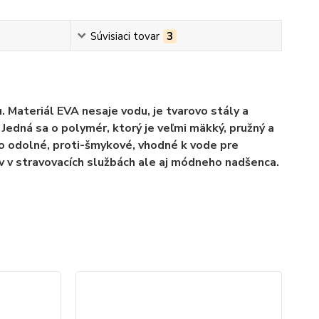
Súvisiaci tovar
3
Materiál EVA nesaje vodu, je tvarovo stály a
Jedná sa o polymér, ktorý je veľmi mäkký, pružný a
o odolné, proti-šmykové, vhodné k vode pre
v v stravovacích službách ale aj módneho nadšenca.