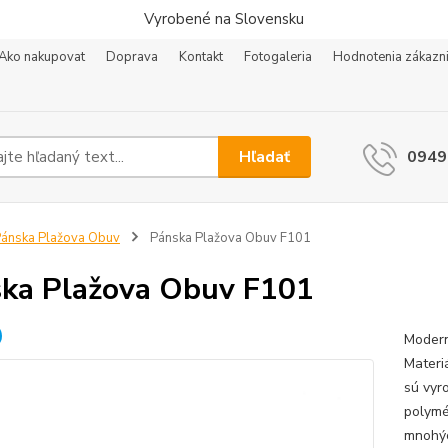
Vyrobené na Slovensku
Ako nakupovat
Doprava
Kontakt
Fotogaleria
Hodnotenia zákazn
Hľadať
0949
ánska Plažova Obuv
Pánska Plažova Obuv F101
ka Plažova Obuv F101
Modern
Materi
sú vyr
polymé
mnohýc