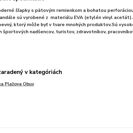
derné šľapky s pätovým remienkom a bohatou perforáciou. 
andále sú vyrobené z materiálu EVA (etylén vinyl acetát). 
pevný, ktorý môže byť v tvare mnohých produktov.Sú vysok
h športových nadšencov, turistov, zdravotníkov, pracovníko
zaradený v kategóriách
ka Plažova Obuv