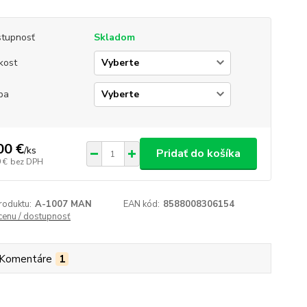
tupnosť
Skladom
kost
ba
00 €
/
ks
Pridať do košíka
 €
bez DPH
roduktu:
A-1007 MAN
EAN kód:
8588008306154
 cenu / dostupnosť
Komentáre
1