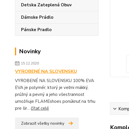
Detska Zateplená Obuv
Dámske Prádlo
Pánske Pradlo
Novinky
15.12.2020
VYROBENÉ NA SLOVENSKU
VYROBENÉ NA SLOVENSKU 100% EVA
EVA je polymér, ktorý je veľmi mäkký,
prúžný a pevný a jeho všestrannosť
umožňuje FLAMEshoes ponúknuť na trhu
pre šir...
čítať celé
Kompl
Zobraziť všetky novinky
Komple