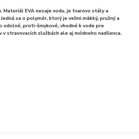
Materiál EVA nesaje vodu, je tvarovo stály a
Jedná sa o polymér, ktorý je veľmi mäkký, pružný a
o odolné, proti-šmykové, vhodné k vode pre
v v stravovacích službách ale aj módneho nadšenca.