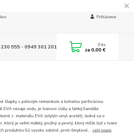
ikov
Prihlásenie
0
ks
 230 555 - 0949 301 201
za
0,00 €
é šľapky s pätovým remienkom a bohatou perforáciou.
ál EVA nesaje vodu, je tvarovo stály a ľahký.Sandále
obené z materiálu EVA (etylén vinyl acetát). Jedná sa o
r, ktorý je veľmi mäkký, pružný a pevný, ktorý môže byť v tvare
h produktov.Sú vysoko odolné, proti-šmykové,...
celý popis