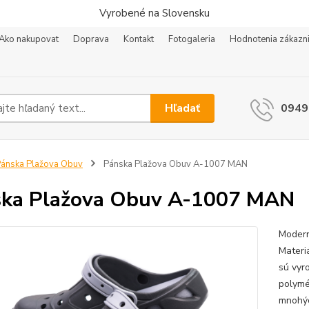
Vyrobené na Slovensku
Ako nakupovat
Doprava
Kontakt
Fotogaleria
Hodnotenia zákazn
Hľadať
0949
ánska Plažova Obuv
Pánska Plažova Obuv A-1007 MAN
ka Plažova Obuv A-1007 MAN
Modern
Materi
sú vyr
polymé
mnohýc