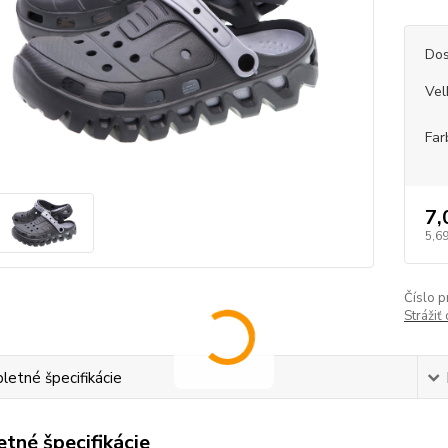
Dos
Vel
Far
7,
5,69
Číslo p
Strážiť
etné špecifikácie
tné špecifikácie