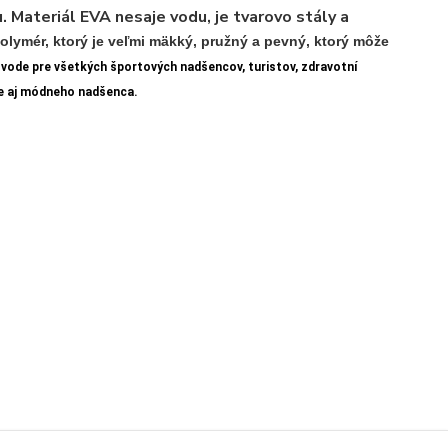
Materiál EVA nesaje vodu, je tvarovo stály a
polymér, ktorý je veľmi mäkký, pružný a pevný, ktorý môže
vode pre všetkých
športových nadšencov
,
turistov
,
zdravotní
 aj
módneho
nadšenca
.