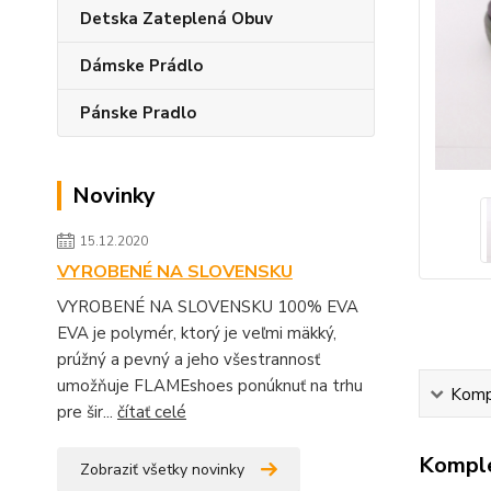
Detska Zateplená Obuv
Dámske Prádlo
Pánske Pradlo
Novinky
15.12.2020
VYROBENÉ NA SLOVENSKU
VYROBENÉ NA SLOVENSKU 100% EVA
EVA je polymér, ktorý je veľmi mäkký,
prúžný a pevný a jeho všestrannosť
umožňuje FLAMEshoes ponúknuť na trhu
Kompl
pre šir...
čítať celé
Komple
Zobraziť všetky novinky