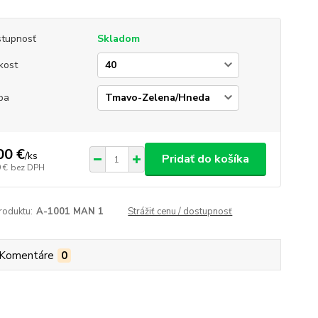
tupnosť
Skladom
kost
ba
00 €
/
ks
Pridať do košíka
 €
bez DPH
roduktu:
A-1001 MAN 1
Strážiť cenu / dostupnosť
Komentáre
0