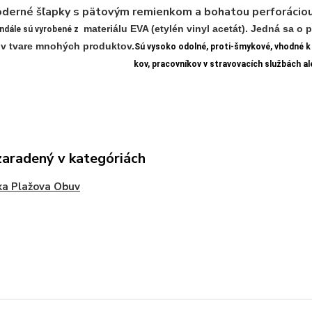
derné šľapky s pätovým remienkom a bohatou perforáciou. 
materiálu EVA (etylén vinyl acetát). Jedná sa o 
ndále sú
vyrobené
z
 v tvare mnohých produktov.
Sú vysoko
odolné
,
proti
-
šmykové,
vhodné
k
kov,
pracovníkov v
stravovacích
službách ale
zaradený v kategóriách
ka Plažova Obuv