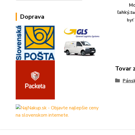
Mo
ľahký.
Sa
Doprava
byť
Tovar 
Páns