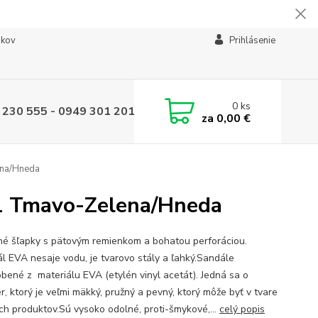
ikov
Prihlásenie
0
ks
 230 555 - 0949 301 201
za
0,00 €
na/Hneda
1 Tmavo-Zelena/Hneda
é šľapky s pätovým remienkom a bohatou perforáciou.
ál EVA nesaje vodu, je tvarovo stály a ľahký.Sandále
obené z materiálu EVA (etylén vinyl acetát). Jedná sa o
r, ktorý je veľmi mäkký, pružný a pevný, ktorý môže byť v tvare
h produktov.Sú vysoko odolné, proti-šmykové,...
celý popis