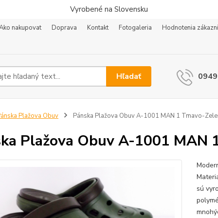
Vyrobené na Slovensku
Ako nakupovat
Doprava
Kontakt
Fotogaleria
Hodnotenia zákazn
Hľadať
0949
ánska Plažova Obuv
Pánska Plažova Obuv A-1001 MAN 1 Tmavo-Zele
ka Plažova Obuv A-1001 MAN 
Modern
Materi
sú vyr
polymé
mnohýc