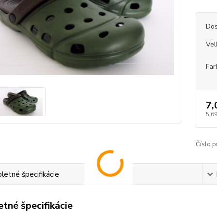
Dos
Vel
Far
7,
5,69
Číslo p
etné špecifikácie
tné špecifikácie