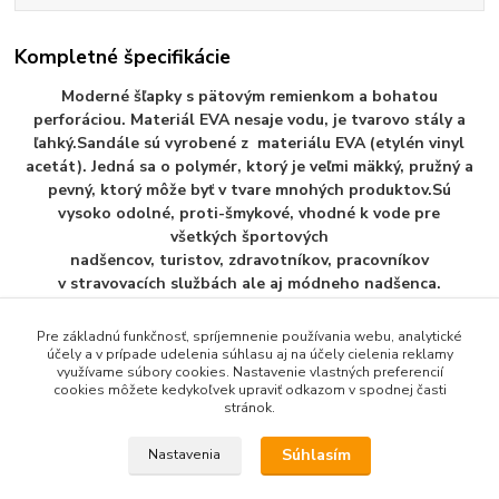
Kompletné špecifikácie
Moderné šľapky s pätovým remienkom a bohatou
perforáciou. Materiál EVA nesaje vodu, je tvarovo stály a
ľahký.Sandále sú vyrobené z materiálu EVA (etylén vinyl
acetát). Jedná sa o polymér, ktorý je veľmi mäkký, pružný a
pevný, ktorý môže byť v tvare mnohých produktov.Sú
vysoko odolné, proti-šmykové, vhodné k vode pre
všetkých športových
nadšencov, turistov, zdravotníkov, pracovníkov
v stravovacích službách ale aj módneho nadšenca.
Pre základnú funkčnosť, spríjemnenie používania webu, analytické
účely a v prípade udelenia súhlasu aj na účely cielenia reklamy
využívame súbory cookies. Nastavenie vlastných preferencií
Tovar zaradený v kategóriách
cookies môžete kedykoľvek upraviť odkazom v spodnej časti
stránok.
Pánska Plažova Obuv
Súhlasím
Nastavenia