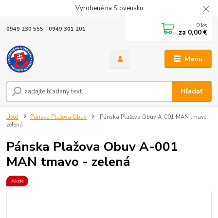
Vyrobené na Slovensku
0
ks
0949 230 555 - 0949 301 201
za
0,00 €
Menu
Hľadať
Úvod
Pánska Plažova Obuv
Pánska Plažova Obuv A-001 MAN tmavo -
zelená
Pánska Plažova Obuv A-001
MAN tmavo - zelená
Akcia