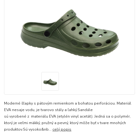
Moderné šľapky s pätovým remienkom a bohatou perforáciou. Materiál
EVA nesaje vodu, je tvarovo stály a ľahký.Sandále
sú vyrobené z materiálu EVA (etylén vinyl acetát). Jedná sa o polymér,
ktorý je veľmi mäkký, pružný a pevný, ktorý môže byť v tvare mnohých
produktov.Sú vysoko&nb...
celý popis