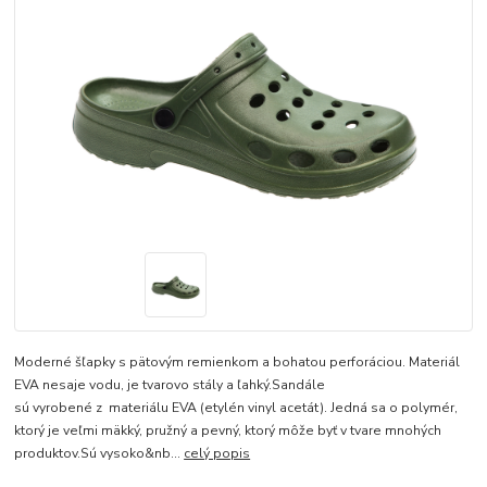
Moderné šľapky s pätovým remienkom a bohatou perforáciou. Materiál
EVA nesaje vodu, je tvarovo stály a ľahký.Sandále
sú vyrobené z materiálu EVA (etylén vinyl acetát). Jedná sa o polymér,
ktorý je veľmi mäkký, pružný a pevný, ktorý môže byť v tvare mnohých
produktov.Sú vysoko&nb...
celý popis