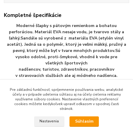
Kompletné špecifikácie
Moderné šľapky s pätovým remienkom a bohatou
perforáciou. Materiál EVA nesaje vodu, je tvarovo stály a
ľahký.Sandále sú vyrobené z materiálu EVA (etylén vinyl
acetát). Jedná sa o polymér, ktorý je veľmi mäkký, pružný a
pevný, ktorý môže byť v tvare mnohých produktov.Sú
vysoko odolné, proti-šmykové, vhodné k vode pre
všetkých športových
nadšencov, turistov, zdravotníkov, pracovníkov
v stravovacích službách ale aj módneho nadšenca.
Pre základnú funkčnosť, spríjemnenie používania webu, analytické
účely a v prípade udelenia súhlasu aj na účely cielenia reklamy
využívame súbory cookies. Nastavenie vlastných preferencií
Tovar zaradený v kategóriách
cookies môžete kedykoľvek upraviť odkazom v spodnej časti
stránok.
Pánska Plažova Obuv
Súhlasím
Nastavenia