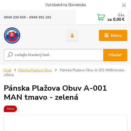
Vyrobené na Slovensku
0
ks
0949 230 555 - 0949 301 201
za
0,00 €
Menu
Hľadať
Úvod
Pánska Plažova Obuv
Pánska Plažova Obuv A-001 MAN tmavo -
zelená
Pánska Plažova Obuv A-001
MAN tmavo - zelená
Akcia