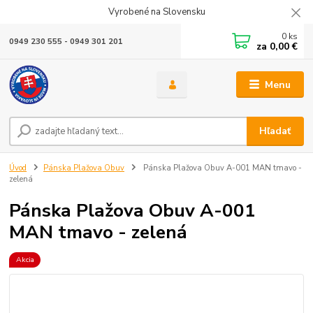
Vyrobené na Slovensku
0
ks
0949 230 555 - 0949 301 201
za
0,00 €
Menu
Hľadať
Úvod
Pánska Plažova Obuv
Pánska Plažova Obuv A-001 MAN tmavo -
zelená
Pánska Plažova Obuv A-001
MAN tmavo - zelená
Akcia