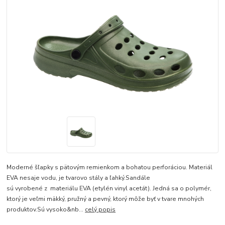
Moderné šľapky s pätovým remienkom a bohatou perforáciou. Materiál
EVA nesaje vodu, je tvarovo stály a ľahký.Sandále
sú vyrobené z materiálu EVA (etylén vinyl acetát). Jedná sa o polymér,
ktorý je veľmi mäkký, pružný a pevný, ktorý môže byť v tvare mnohých
produktov.Sú vysoko&nb...
celý popis