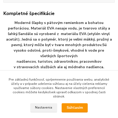
Kompletné špecifikácie
Moderné šľapky s pätovým remienkom a bohatou
perforáciou. Materiál EVA nesaje vodu, je tvarovo stály a
ľahký.Sandále sú vyrobené z materiálu EVA (etylén vinyl
acetát). Jedná sa o polymér, ktorý je veľmi mäkký, pružný a
pevný, ktorý môže byť v tvare mnohých produktov.Sú
vysoko odolné, proti-šmykové, vhodné k vode pre
všetkých športových
nadšencov, turistov, zdravotníkov, pracovníkov
v stravovacích službách ale aj módneho nadšenca.
Pre základnú funkčnosť, spríjemnenie používania webu, analytické
účely a v prípade udelenia súhlasu aj na účely cielenia reklamy
využívame súbory cookies. Nastavenie vlastných preferencií
Tovar zaradený v kategóriách
cookies môžete kedykoľvek upraviť odkazom v spodnej časti
stránok.
Pánska Plažova Obuv
Súhlasím
Nastavenia