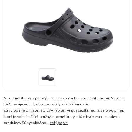
Moderné šľapky s pätovým remienkom a bohatou perforáciou. Materiál
EVA nesaje vodu, je tvarovo stály a ľahký.Sandále
sú vyrobené z materiálu EVA (etylén vinyl acetát). Jedná sa o polymér,
ktorý je veľmi mäkký, pružný a pevný, ktorý môže byť v tvare mnohých
produktov.Sú vysoko&nb...
celý popis