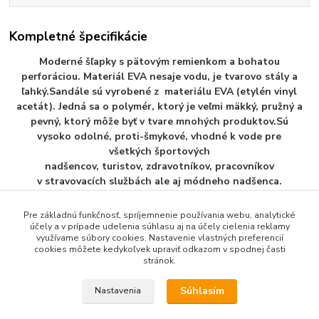
Kompletné špecifikácie
Moderné šľapky s pätovým remienkom a bohatou
perforáciou. Materiál EVA nesaje vodu, je tvarovo stály a
ľahký.Sandále sú vyrobené z materiálu EVA (etylén vinyl
acetát). Jedná sa o polymér, ktorý je veľmi mäkký, pružný a
pevný, ktorý môže byť v tvare mnohých produktov.Sú
vysoko odolné, proti-šmykové, vhodné k vode pre
všetkých športových
nadšencov, turistov, zdravotníkov, pracovníkov
v stravovacích službách ale aj módneho nadšenca.
Pre základnú funkčnosť, spríjemnenie používania webu, analytické
účely a v prípade udelenia súhlasu aj na účely cielenia reklamy
využívame súbory cookies. Nastavenie vlastných preferencií
Tovar zaradený v kategóriách
cookies môžete kedykoľvek upraviť odkazom v spodnej časti
stránok.
Pánska Plažova Obuv
Súhlasím
Nastavenia