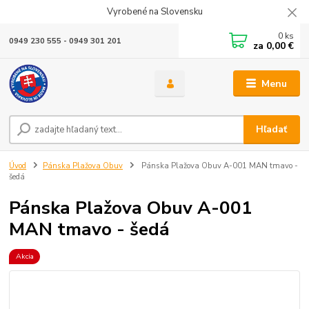
Vyrobené na Slovensku
0
ks
0949 230 555 - 0949 301 201
za
0,00 €
Menu
Hľadať
Úvod
Pánska Plažova Obuv
Pánska Plažova Obuv A-001 MAN tmavo -
šedá
Pánska Plažova Obuv A-001
MAN tmavo - šedá
Akcia