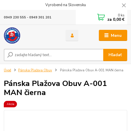
Vyrobené na Slovensku
0
ks
0949 230 555 - 0949 301 201
za
0,00 €
Menu
Hľadať
Úvod
Pánska Plažova Obuv
Pánska Plažova Obuv A-001 MAN čierna
Pánska Plažova Obuv A-001
MAN čierna
Akcia