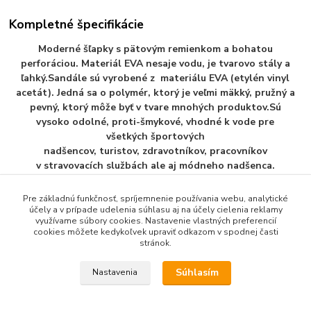
Kompletné špecifikácie
Moderné šľapky s pätovým remienkom a bohatou
perforáciou. Materiál EVA nesaje vodu, je tvarovo stály a
ľahký.Sandále sú vyrobené z materiálu EVA (etylén vinyl
acetát). Jedná sa o polymér, ktorý je veľmi mäkký, pružný a
pevný, ktorý môže byť v tvare mnohých produktov.Sú
vysoko odolné, proti-šmykové, vhodné k vode pre
všetkých športových
nadšencov, turistov, zdravotníkov, pracovníkov
v stravovacích službách ale aj módneho nadšenca.
Pre základnú funkčnosť, spríjemnenie používania webu, analytické
účely a v prípade udelenia súhlasu aj na účely cielenia reklamy
využívame súbory cookies. Nastavenie vlastných preferencií
Tovar zaradený v kategóriách
cookies môžete kedykoľvek upraviť odkazom v spodnej časti
stránok.
Pánska Plažova Obuv
Súhlasím
Nastavenia