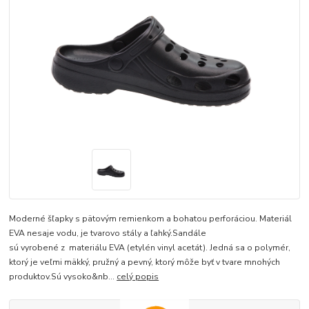
Moderné šľapky s pätovým remienkom a bohatou perforáciou. Materiál
EVA nesaje vodu, je tvarovo stály a ľahký.Sandále
sú vyrobené z materiálu EVA (etylén vinyl acetát). Jedná sa o polymér,
ktorý je veľmi mäkký, pružný a pevný, ktorý môže byť v tvare mnohých
produktov.Sú vysoko&nb...
celý popis