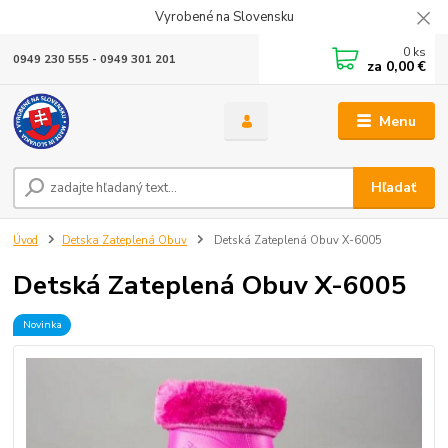
Vyrobené na Slovensku
0
ks
0949 230 555 - 0949 301 201
za
0,00 €
Menu
Hľadať
Úvod
Detska Zateplená Obuv
Detská Zateplená Obuv X-6005
Detská Zateplená Obuv X-6005
Novinka