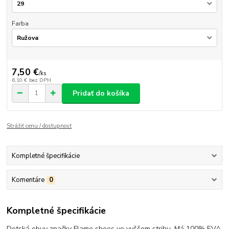
Farba
7,50 €
/
ks
6,10 €
bez DPH
Pridať do košíka
Strážiť cenu / dostupnosť
Kompletné špecifikácie
Komentáre
0
Kompletné špecifikácie
Detská obuv značky Flame shoes vo vyššom strihu. Má 100% EVA