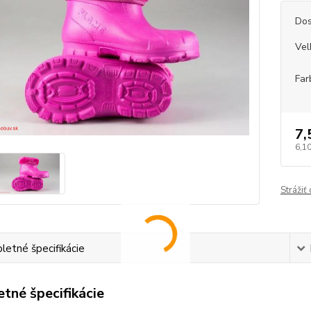
Dos
Vel
Far
7,
6,10
Strážiť
etné špecifikácie
tné špecifikácie