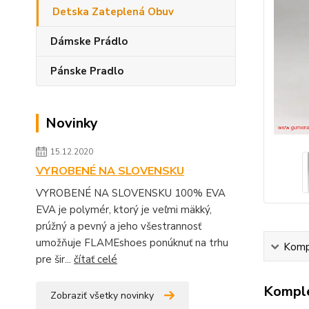
Detska Zateplená Obuv
Dámske Prádlo
Pánske Pradlo
Novinky
15.12.2020
VYROBENÉ NA SLOVENSKU
VYROBENÉ NA SLOVENSKU 100% EVA
EVA je polymér, ktorý je veľmi mäkký,
prúžný a pevný a jeho všestrannosť
umožňuje FLAMEshoes ponúknuť na trhu
Kompl
pre šir...
čítať celé
Komple
Zobraziť všetky novinky