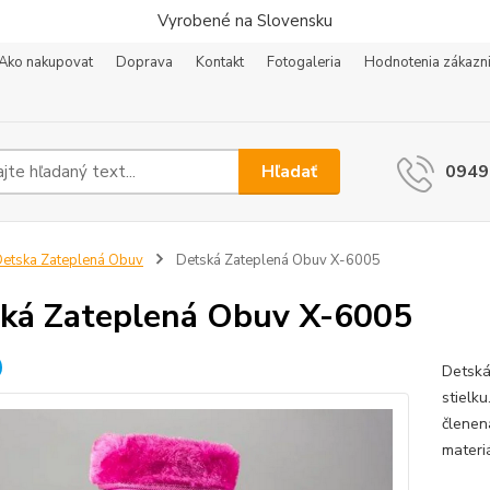
Vyrobené na Slovensku
Ako nakupovat
Doprava
Kontakt
Fotogaleria
Hodnotenia zákazn
Hľadať
0949
etska Zateplená Obuv
Detská Zateplená Obuv X-6005
ká Zateplená Obuv X-6005
Detská
stielku
členen
materi