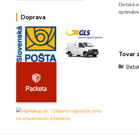
Detská ob
optimálne
Doprava
Tovar 
Dets