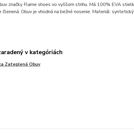
uv značky Flame shoes vo vyššom strihu. Má 100% EVA stielku. 
 členená. Obuv je vhodná na bežné nosenie. Materiál: syntetický
zaradený v kategóriách
ka Zateplená Obuv