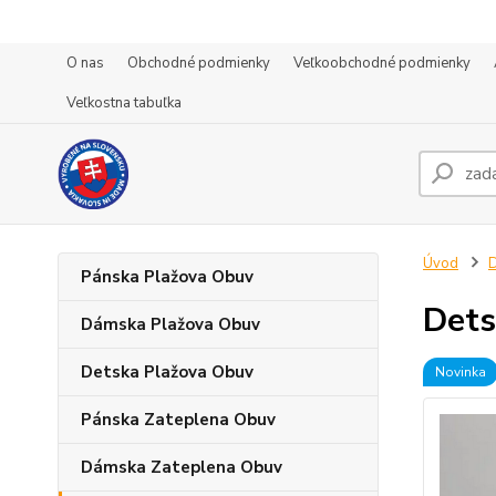
O nas
Obchodné podmienky
Veľkoobchodné podmienky
Veľkostna tabuľka
Úvod
D
Pánska Plažova Obuv
Dets
Dámska Plažova Obuv
Detska Plažova Obuv
Novinka
Pánska Zateplena Obuv
Dámska Zateplena Obuv