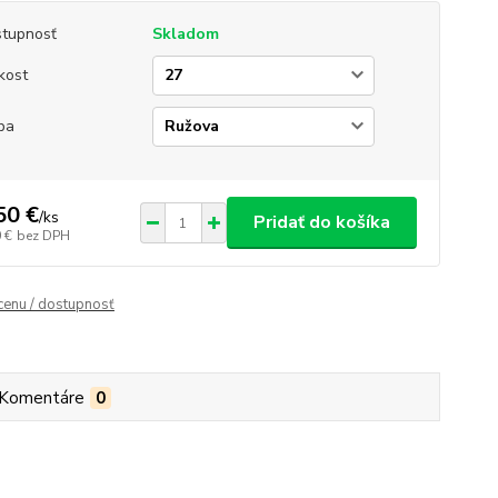
tupnosť
Skladom
kost
ba
50 €
/
ks
Pridať do košíka
 €
bez DPH
 cenu / dostupnosť
Komentáre
0