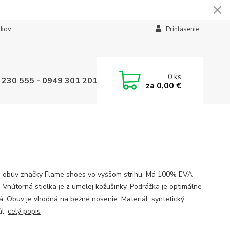
ikov
Prihlásenie
0
ks
 230 555 - 0949 301 201
za
0,00 €
 obuv značky Flame shoes vo vyššom strihu. Má 100% EVA
. Vnútorná stielka je z umelej kožušinky. Podrážka je optimálne
á. Obuv je vhodná na bežné nosenie. Materiál: syntetický
ál.
celý popis