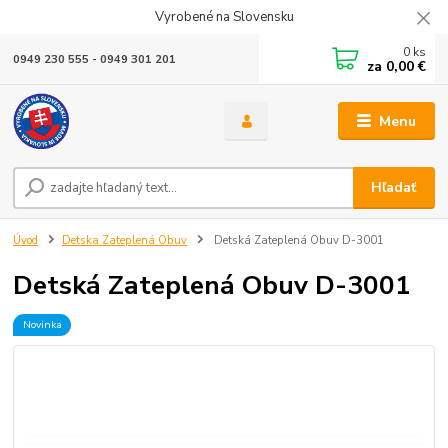
Vyrobené na Slovensku
0
ks
0949 230 555 - 0949 301 201
za
0,00 €
Menu
Hľadať
Úvod
Detska Zateplená Obuv
Detská Zateplená Obuv D-3001
Detská Zateplená Obuv D-3001
Novinka