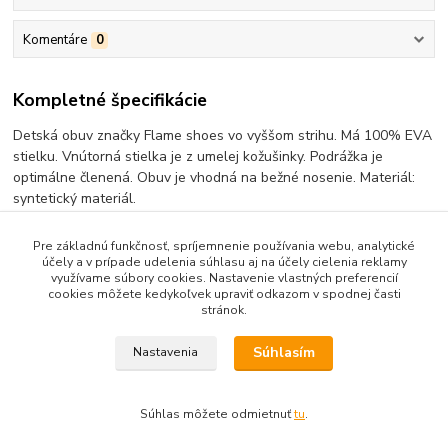
Komentáre
0
Kompletné špecifikácie
Detská obuv značky Flame shoes vo vyššom strihu. Má 100% EVA
stielku. Vnútorná stielka je z umelej kožušinky. Podrážka je
optimálne členená. Obuv je vhodná na bežné nosenie. Materiál:
syntetický materiál.
Pre základnú funkčnosť, spríjemnenie používania webu, analytické
účely a v prípade udelenia súhlasu aj na účely cielenia reklamy
využívame súbory cookies. Nastavenie vlastných preferencií
Tovar zaradený v kategóriách
cookies môžete kedykoľvek upraviť odkazom v spodnej časti
stránok.
Detska Zateplená Obuv
Súhlasím
Nastavenia
Súhlas môžete odmietnuť
tu
.
Vytvorené na
Eshop-rychlo.sk