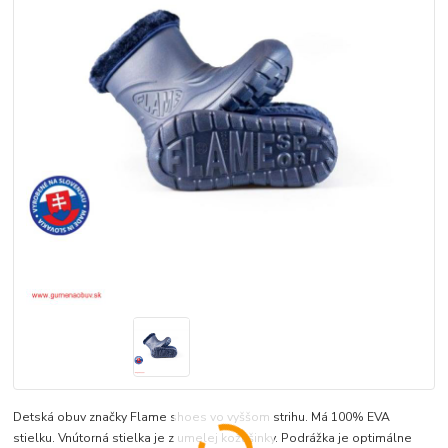
Detská obuv značky Flame shoes vo vyššom strihu. Má 100% EVA
stielku. Vnútorná stielka je z umelej kožušinky. Podrážka je optimálne