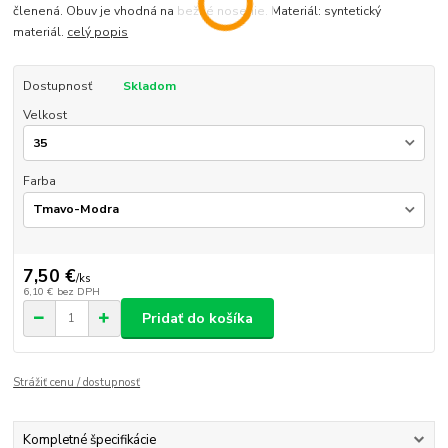
členená. Obuv je vhodná na bežné nosenie. Materiál: syntetický
materiál.
celý popis
Dostupnosť
Skladom
Velkost
Farba
7,50 €
/
ks
6,10 €
bez DPH
Pridať do košíka
Strážiť cenu / dostupnosť
Kompletné špecifikácie