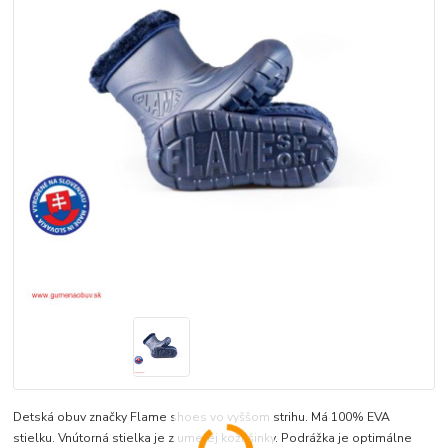
Detská obuv značky Flame shoes vo vyššom strihu. Má 100% EVA
stielku. Vnútorná stielka je z umelej kožušinky. Podrážka je optimálne