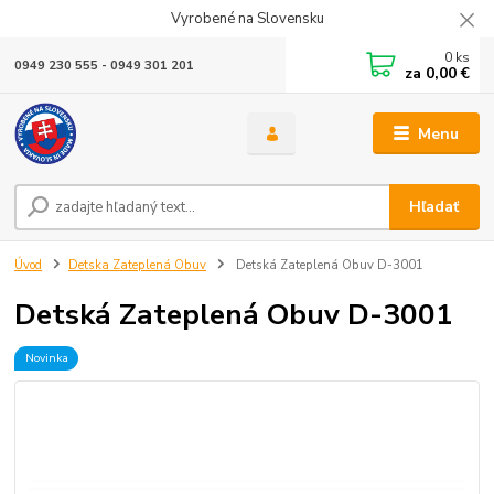
Vyrobené na Slovensku
0
ks
0949 230 555 - 0949 301 201
za
0,00 €
Menu
Hľadať
Úvod
Detska Zateplená Obuv
Detská Zateplená Obuv D-3001
Detská Zateplená Obuv D-3001
Novinka