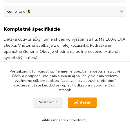
Komentáre
0
Kompletné špecifikácie
Detská obuv značky Flame shoes vo vyššom strihu. Má 100% EVA
stielku. Vnútorná stielka je z umelej kožušinky. Podrážka je
optimálne členená. Obuv je vhodná na bežné nosenie. Materiál:
syntetický materiál.
Pre základnú funkčnosť, spríjemnenie používania webu, analytické
účely a v prípade udelenia súhlasu aj na účely cielenia reklamy
využívame súbory cookies. Nastavenie vlastných preferencií
Tovar zaradený v kategóriách
cookies môžete kedykoľvek upraviť odkazom v spodnej časti
stránok.
Detska Zateplená Obuv
Súhlasím
Nastavenia
Súhlas môžete odmietnuť
tu
.
Vytvorené na
Eshop-rychlo.sk