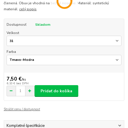
členená. Obuv je vhodná na bežné nosenie. Materiál: syntetický
materiál.
celý popis
Dostupnosť
Skladom
Velkost
Farba
7,50 €
/
ks
6,10 €
bez DPH
Pridať do košíka
Strážiť cenu / dostupnosť
Kompletné špecifikácie