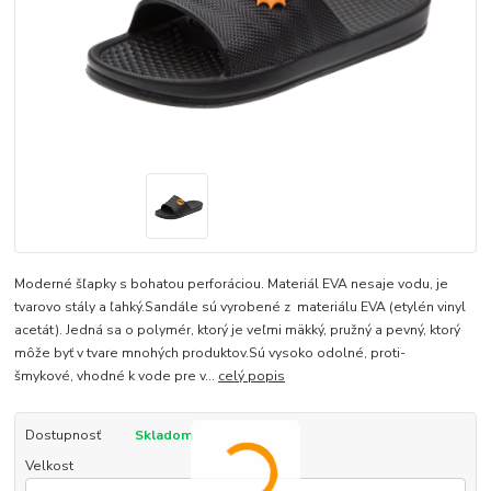
Moderné šľapky s bohatou perforáciou. Materiál EVA nesaje vodu, je
tvarovo stály a ľahký.Sandále sú vyrobené z materiálu EVA (etylén vinyl
acetát). Jedná sa o polymér, ktorý je veľmi mäkký, pružný a pevný, ktorý
môže byť v tvare mnohých produktov.Sú vysoko odolné, proti-
šmykové, vhodné k vode pre v...
celý popis
Dostupnosť
Skladom
Velkost