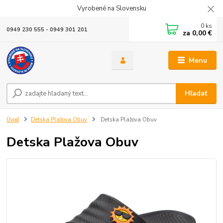
Vyrobené na Slovensku
0
ks
0949 230 555 - 0949 301 201
za
0,00 €
Menu
Hľadať
Úvod
Detska Plažova Obuv
Detska Plažova Obuv
Detska Plažova Obuv