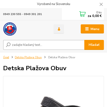
Vyrobené na Slovensku
0
ks
0949 230 555 - 0949 301 201
za
0,00 €
Menu
Hľadať
Úvod
Detska Plažova Obuv
Detska Plažova Obuv
Detska Plažova Obuv