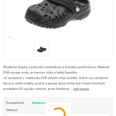
Moderné šľapky s pätovým remienkom a bohatou perforáciou. Materiál
EVA nesaje vodu, je tvarovo stály a ľahký.Sandále
sú vyrobené z materiálu EVA (etylén vinyl acetát). Jedná sa o polymér,
ktorý je veľmi mäkký, pružný a pevný, ktorý môže byť v tvare mnohých
produktov.Sú vysoko odolné, proti-šmykové,...
celý popis
Dostupnosť
Skladom
Velkost