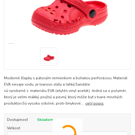
Moderné šľapky s pätovým remienkom a bohatou perforáciou. Materiál
EVA nesaje vodu, je tvarovo stály a ľahký.Sandále
sú vyrobené z materiálu EVA (etylén vinyl acetát). Jedná sa o polymér,
ktorý je veľmi mäkký, pružný a pevný, ktorý môže byť v tvare mnohých
produktov.Sú vysoko odolné, proti-šmykové,...
celý popis
Dostupnosť
Skladom
Velkost