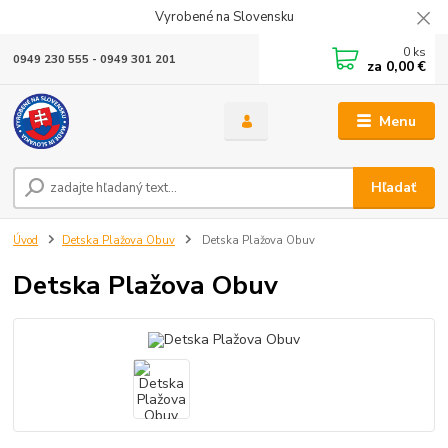
Vyrobené na Slovensku
0
ks
0949 230 555 - 0949 301 201
za
0,00 €
Menu
Hľadať
Úvod
Detska Plažova Obuv
Detska Plažova Obuv
Detska Plažova Obuv