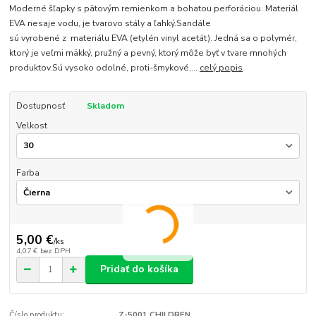
Moderné šľapky s pätovým remienkom a bohatou perforáciou. Materiál
EVA nesaje vodu, je tvarovo stály a ľahký.Sandále
sú vyrobené z materiálu EVA (etylén vinyl acetát). Jedná sa o polymér,
ktorý je veľmi mäkký, pružný a pevný, ktorý môže byť v tvare mnohých
produktov.Sú vysoko odolné, proti-šmykové,...
celý popis
Dostupnosť
Skladom
Velkost
Farba
5,00 €
/
ks
4,07 €
bez DPH
Pridať do košíka
Číslo produktu:
Z-5001 CHILDREN