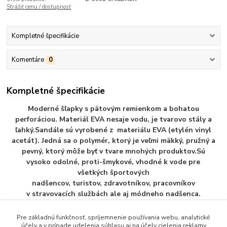
Strážiť cenu / dostupnosť
Kompletné špecifikácie
Komentáre
0
Kompletné špecifikácie
Moderné šľapky s pätovým remienkom a bohatou
perforáciou. Materiál EVA nesaje vodu, je tvarovo stály a
ľahký.Sandále sú vyrobené z materiálu EVA (etylén vinyl
acetát). Jedná sa o polymér, ktorý je veľmi mäkký, pružný a
pevný, ktorý môže byť v tvare mnohých produktov.Sú
vysoko odolné, proti-šmykové, vhodné k vode pre
všetkých športových
nadšencov, turistov, zdravotníkov, pracovníkov
v stravovacích službách ale aj módneho nadšenca.
Pre základnú funkčnosť, spríjemnenie používania webu, analytické
účely a v prípade udelenia súhlasu aj na účely cielenia reklamy