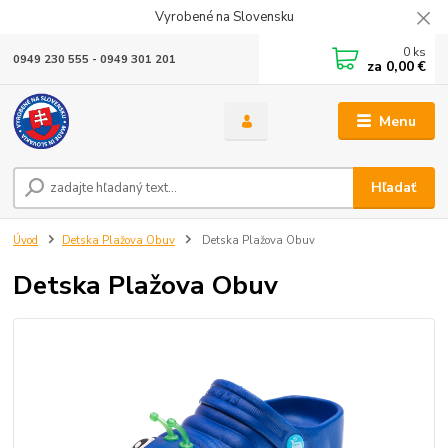
Vyrobené na Slovensku
0
ks
0949 230 555 - 0949 301 201
za
0,00 €
Menu
Hľadať
Úvod
Detska Plažova Obuv
Detska Plažova Obuv
Detska Plažova Obuv