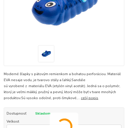
Moderné šľapky s pätovým remienkom a bohatou perforáciou. Materiál
EVA nesaje vodu, je tvarovo stály a ľahký.Sandále
sú vyrobené z materiálu EVA (etylén vinyl acetát). Jedná sa o polymér,
ktorý je veľmi mäkký, pružný a pevný, ktorý môže byť v tvare mnohých
produktov.Sú vysoko odolné, proti-šmykové,...
celý popis
Dostupnosť
Skladom
Velkost