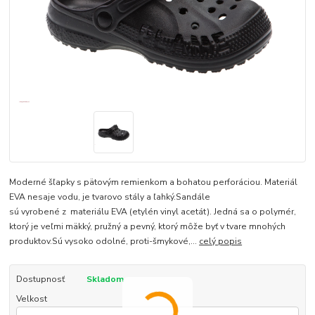
Moderné šľapky s pätovým remienkom a bohatou perforáciou. Materiál
EVA nesaje vodu, je tvarovo stály a ľahký.Sandále
sú vyrobené z materiálu EVA (etylén vinyl acetát). Jedná sa o polymér,
ktorý je veľmi mäkký, pružný a pevný, ktorý môže byť v tvare mnohých
produktov.Sú vysoko odolné, proti-šmykové,...
celý popis
Dostupnosť
Skladom
Velkost