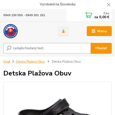
Vyrobené na Slovensku
0
ks
0949 230 555 - 0949 301 201
za
0,00 €
Menu
Hľadať
Úvod
Detska Plažova Obuv
Detska Plažova Obuv
Detska Plažova Obuv