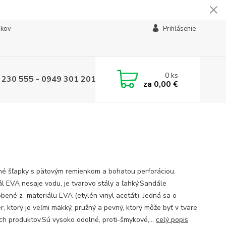
ikov
Prihlásenie
0
ks
 230 555 - 0949 301 201
za
0,00 €
é šľapky s pätovým remienkom a bohatou perforáciou.
ál EVA nesaje vodu, je tvarovo stály a ľahký.Sandále
obené z materiálu EVA (etylén vinyl acetát). Jedná sa o
r, ktorý je veľmi mäkký, pružný a pevný, ktorý môže byť v tvare
h produktov.Sú vysoko odolné, proti-šmykové,...
celý popis