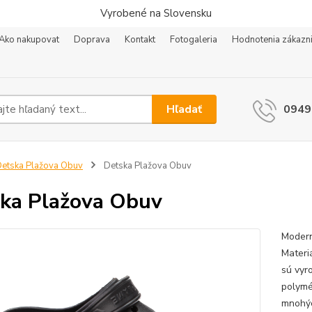
Vyrobené na Slovensku
Ako nakupovat
Doprava
Kontakt
Fotogaleria
Hodnotenia zákazn
Hľadať
0949
etska Plažova Obuv
Detska Plažova Obuv
ka Plažova Obuv
Modern
Materi
sú vyr
polymé
mnohýc