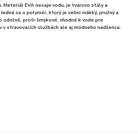
Materiál EVA nesaje vodu, je tvarovo stály a
Jedná sa o polymér, ktorý je veľmi mäkký, pružný a
o odolné, proti-šmykové, vhodné k vode pre
v v stravovacích službách ale aj módneho nadšenca.