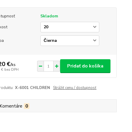
tupnosť
Skladom
kost
ba
20 €
/
ks
Pridať do košíka
 €
bez DPH
roduktu:
X-6001 CHILDREN
Strážiť cenu / dostupnosť
Komentáre
0