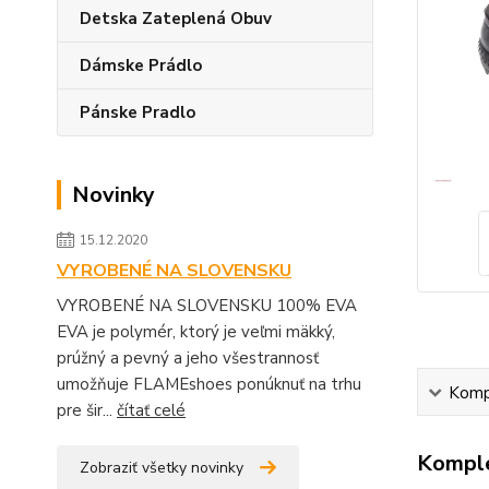
Detska Zateplená Obuv
Dámske Prádlo
Pánske Pradlo
Novinky
15.12.2020
VYROBENÉ NA SLOVENSKU
VYROBENÉ NA SLOVENSKU 100% EVA
EVA je polymér, ktorý je veľmi mäkký,
prúžný a pevný a jeho všestrannosť
umožňuje FLAMEshoes ponúknuť na trhu
Kompl
pre šir...
čítať celé
Komple
Zobraziť všetky novinky