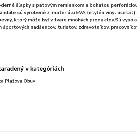
derné šľapky s pätovým remienkom a bohatou perforáciou. 
andále sú vyrobené z materiálu EVA (etylén vinyl acetát). 
pevný, ktorý môže byť v tvare mnohých produktov.Sú vysok
h športových nadšencov, turistov, zdravotníkov, pracovníko
zaradený v kategóriách
ka Plažova Obuv