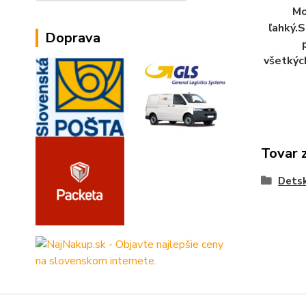
Mo
ľahký.S
Doprava
všetkýc
Tovar 
Dets