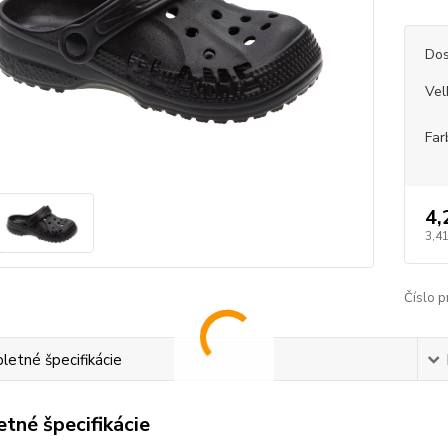
Dos
Vel
Far
4,
3,41
Číslo p
etné špecifikácie
tné špecifikácie