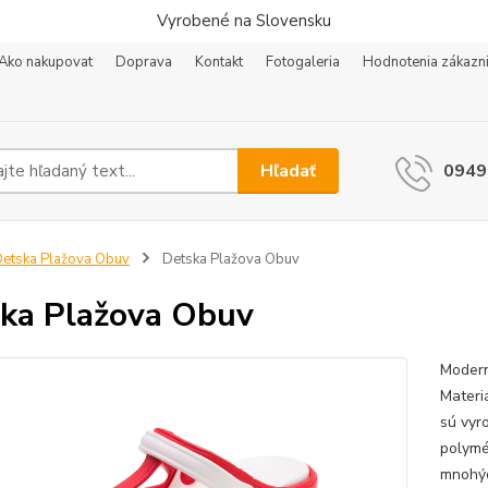
Vyrobené na Slovensku
Ako nakupovat
Doprava
Kontakt
Fotogaleria
Hodnotenia zákazn
Hľadať
0949
etska Plažova Obuv
Detska Plažova Obuv
ka Plažova Obuv
Modern
Materi
sú vyr
polymé
mnohýc