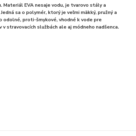
Materiál EVA nesaje vodu, je tvarovo stály a
Jedná sa o polymér, ktorý je veľmi mäkký, pružný a
o odolné, proti-šmykové, vhodné k vode pre
v v stravovacích službách ale aj módneho nadšenca.