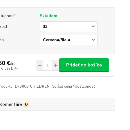
tupnosť
Skladom
kost
ba
50 €
/
ks
Pridať do košíka
 €
bez DPH
roduktu:
D-3003 CHILDREN
Strážiť cenu / dostupnosť
Komentáre
0