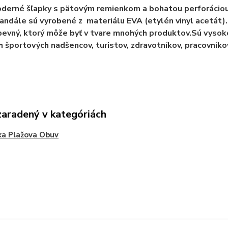
derné šľapky s pätovým remienkom a bohatou perforáciou. 
andále sú vyrobené z materiálu EVA (etylén vinyl acetát). 
pevný, ktorý môže byť v tvare mnohých produktov.Sú vysok
h športových nadšencov, turistov, zdravotníkov, pracovníko
zaradený v kategóriách
ka Plažova Obuv