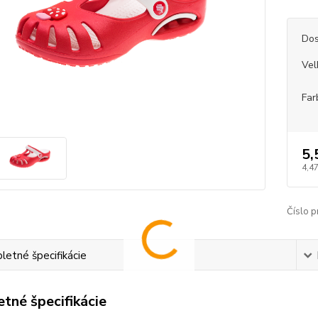
Dos
Vel
Far
5,
4,47
Číslo p
etné špecifikácie
tné špecifikácie