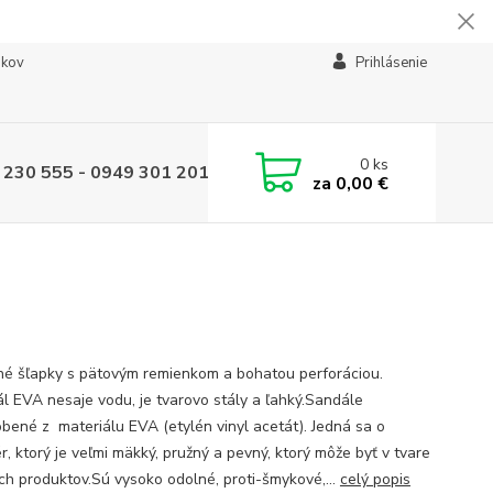
ikov
Prihlásenie
0
ks
 230 555 - 0949 301 201
za
0,00 €
é šľapky s pätovým remienkom a bohatou perforáciou.
ál EVA nesaje vodu, je tvarovo stály a ľahký.Sandále
obené z materiálu EVA (etylén vinyl acetát). Jedná sa o
r, ktorý je veľmi mäkký, pružný a pevný, ktorý môže byť v tvare
h produktov.Sú vysoko odolné, proti-šmykové,...
celý popis