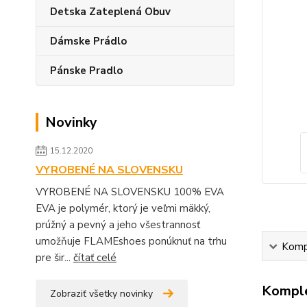
Detska Zateplená Obuv
Dámske Prádlo
Pánske Pradlo
Novinky
15.12.2020
VYROBENÉ NA SLOVENSKU
VYROBENÉ NA SLOVENSKU 100% EVA
EVA je polymér, ktorý je veľmi mäkký,
prúžný a pevný a jeho všestrannosť
umožňuje FLAMEshoes ponúknuť na trhu
Kompl
pre šir...
čítať celé
Komple
Zobraziť všetky novinky