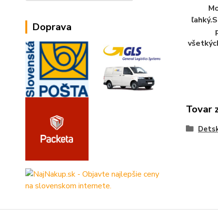
Mo
ľahký.S
Doprava
všetkýc
Tovar 
Dets