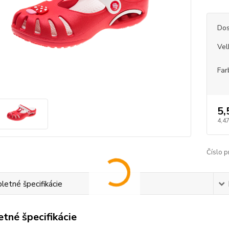
Dos
Vel
Far
5,
4,47
Číslo p
etné špecifikácie
tné špecifikácie