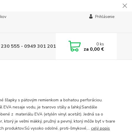
ikov
Prihlásenie
0
ks
 230 555 - 0949 301 201
za
0,00 €
é šľapky s pätovým remienkom a bohatou perforáciou.
ál EVA nesaje vodu, je tvarovo stály a ľahký.Sandále
obené z materiálu EVA (etylén vinyl acetát). Jedná sa o
r, ktorý je veľmi mäkký, pružný a pevný, ktorý môže byť v tvare
h produktov.Sú vysoko odolné, proti-šmykové,...
celý popis