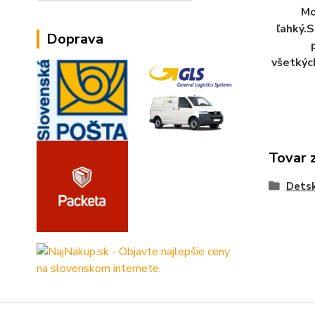
Mo
ľahký.S
Doprava
všetkýc
Tovar 
Dets