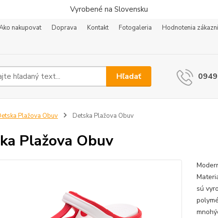
Vyrobené na Slovensku
Ako nakupovat
Doprava
Kontakt
Fotogaleria
Hodnotenia zákazn
Hľadať
0949
etska Plažova Obuv
Detska Plažova Obuv
ka Plažova Obuv
Modern
Materi
sú vyr
polymé
mnohýc