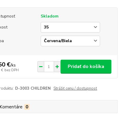
tupnosť
Skladom
kost
ba
50 €
/
ks
Pridať do košíka
 €
bez DPH
roduktu:
D-3003 CHILDREN
Strážiť cenu / dostupnosť
Komentáre
0