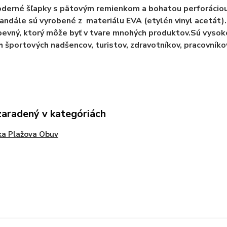
derné šľapky s pätovým remienkom a bohatou perforáciou. 
andále sú vyrobené z materiálu EVA (etylén vinyl acetát). 
pevný, ktorý môže byť v tvare mnohých produktov.Sú vysok
h športových nadšencov, turistov, zdravotníkov, pracovníko
zaradený v kategóriách
ka Plažova Obuv