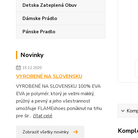
Detska Zateplená Obuv
Dámske Prádlo
Pánske Pradlo
Novinky
15.12.2020
VYROBENÉ NA SLOVENSKU
VYROBENÉ NA SLOVENSKU 100% EVA
EVA je polymér, ktorý je veľmi mäkký,
prúžný a pevný a jeho všestrannosť
umožňuje FLAMEshoes ponúknuť na trhu
Kompl
pre šir...
čítať celé
Komple
Zobraziť všetky novinky