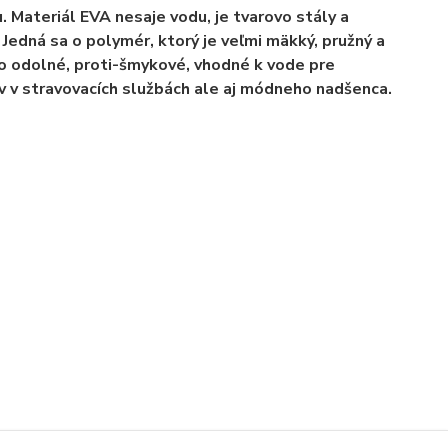
Materiál EVA nesaje vodu, je tvarovo stály a
Jedná sa o polymér, ktorý je veľmi mäkký, pružný a
o odolné, proti-šmykové, vhodné k vode pre
v v stravovacích službách ale aj módneho nadšenca.