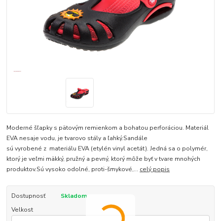
Moderné šľapky s pätovým remienkom a bohatou perforáciou. Materiál
EVA nesaje vodu, je tvarovo stály a ľahký.Sandále
sú vyrobené z materiálu EVA (etylén vinyl acetát). Jedná sa o polymér,
ktorý je veľmi mäkký, pružný a pevný, ktorý môže byť v tvare mnohých
produktov.Sú vysoko odolné, proti-šmykové,...
celý popis
Dostupnosť
Skladom
Velkost