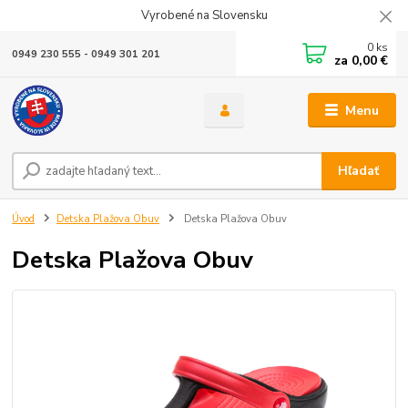
Vyrobené na Slovensku
0
ks
0949 230 555 - 0949 301 201
za
0,00 €
Menu
Hľadať
Úvod
Detska Plažova Obuv
Detska Plažova Obuv
Detska Plažova Obuv