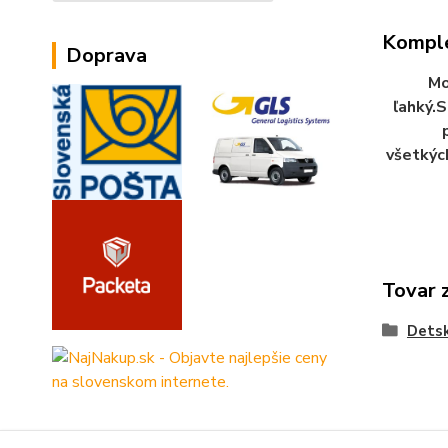
Komple
Doprava
Mo
ľahký.S
všetkýc
Tovar 
Dets