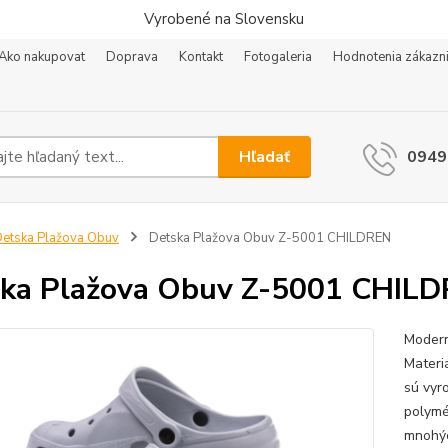
Vyrobené na Slovensku
Ako nakupovat
Doprava
Kontakt
Fotogaleria
Hodnotenia zákazn
Hľadať
0949
etska Plažova Obuv
Detska Plažova Obuv Z-5001 CHILDREN
ka Plažova Obuv Z-5001 CHIL
Modern
Materi
sú vyr
polymé
mnohýc