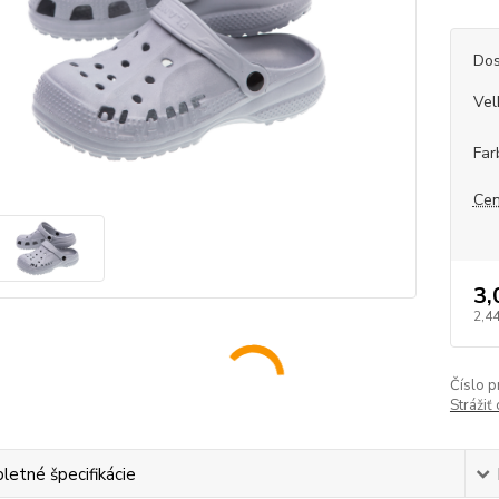
Dos
Vel
Far
Cen
3,
2,44
Číslo p
Strážiť
etné špecifikácie