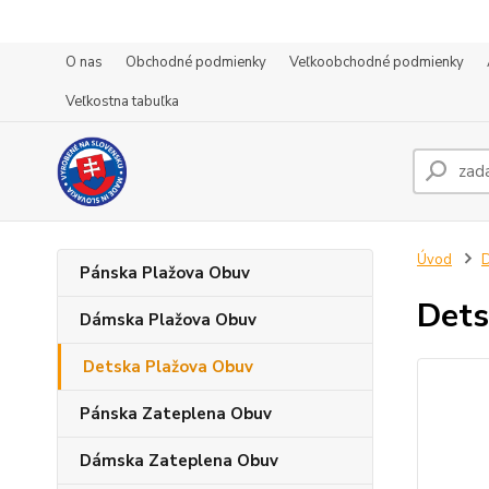
O nas
Obchodné podmienky
Veľkoobchodné podmienky
Veľkostna tabuľka
Úvod
D
Pánska Plažova Obuv
Dets
Dámska Plažova Obuv
Detska Plažova Obuv
Pánska Zateplena Obuv
Dámska Zateplena Obuv