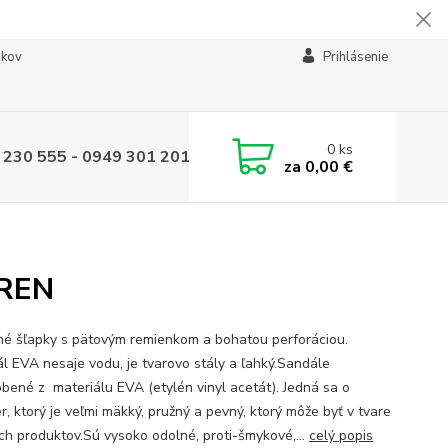
ikov
Prihlásenie
0
ks
 230 555 - 0949 301 201
za
0,00 €
DREN
é šľapky s pätovým remienkom a bohatou perforáciou.
ál EVA nesaje vodu, je tvarovo stály a ľahký.Sandále
obené z materiálu EVA (etylén vinyl acetát). Jedná sa o
r, ktorý je veľmi mäkký, pružný a pevný, ktorý môže byť v tvare
h produktov.Sú vysoko odolné, proti-šmykové,...
celý popis