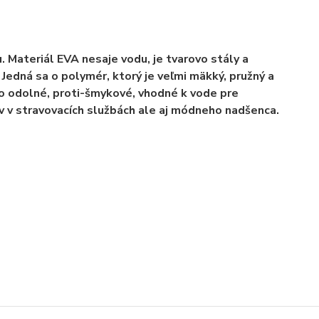
Materiál EVA nesaje vodu, je tvarovo stály a
Jedná sa o polymér, ktorý je veľmi mäkký, pružný a
o odolné, proti-šmykové, vhodné k vode pre
v v stravovacích službách ale aj módneho nadšenca.