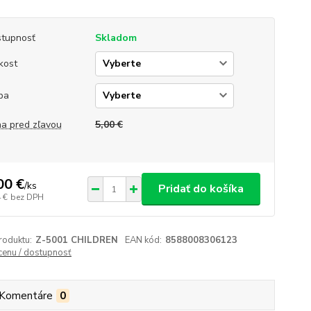
tupnosť
Skladom
kost
ba
a pred zľavou
5,00 €
00 €
/
ks
Pridať do košíka
 €
bez DPH
roduktu:
Z-5001 CHILDREN
EAN kód:
8588008306123
 cenu / dostupnosť
Komentáre
0