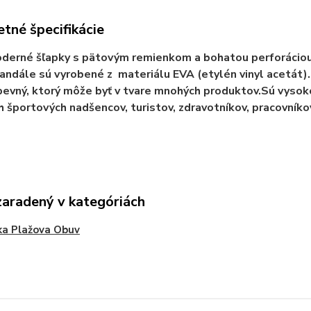
tné špecifikácie
derné šľapky s pätovým remienkom a bohatou perforáciou. 
andále sú vyrobené z materiálu EVA (etylén vinyl acetát). 
pevný, ktorý môže byť v tvare mnohých produktov.Sú vysok
h športových nadšencov, turistov, zdravotníkov, pracovníko
zaradený v kategóriách
ka Plažova Obuv