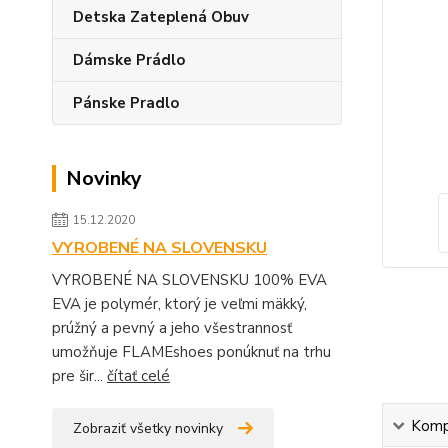
Detska Zateplená Obuv
Dámske Prádlo
Pánske Pradlo
Novinky
15.12.2020
VYROBENÉ NA SLOVENSKU
VYROBENÉ NA SLOVENSKU 100% EVA
EVA je polymér, ktorý je veľmi mäkký,
prúžný a pevný a jeho všestrannosť
umožňuje FLAMEshoes ponúknuť na trhu
pre šir...
čítať celé
Kompl
Zobraziť všetky novinky