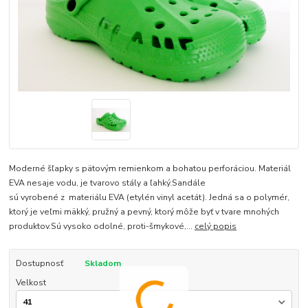
Moderné šľapky s pätovým remienkom a bohatou perforáciou. Materiál
EVA nesaje vodu, je tvarovo stály a ľahký.Sandále
sú vyrobené z materiálu EVA (etylén vinyl acetát). Jedná sa o polymér,
ktorý je veľmi mäkký, pružný a pevný, ktorý môže byť v tvare mnohých
produktov.Sú vysoko odolné, proti-šmykové,...
celý popis
Dostupnosť
Skladom
Velkost