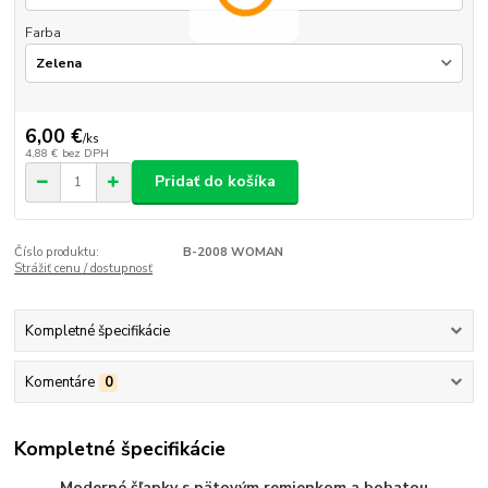
Farba
6,00 €
/
ks
4,88 €
bez DPH
Pridať do košíka
Číslo produktu:
B-2008 WOMAN
Strážiť cenu / dostupnosť
Kompletné špecifikácie
Komentáre
0
Kompletné špecifikácie
Moderné šľapky s pätovým remienkom a bohatou