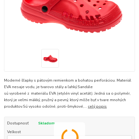
Moderné šľapky s pätovým remienkom a bohatou perforáciou. Materiál
EVA nesaje vodu, je tvarovo stály a ľahký.Sandále
sú vyrobené z materiálu EVA (etylén vinyl acetát). Jedná sa o polymér,
ktorý je veľmi mäkký, pružný a pevný, ktorý môže byť v tvare mnohých
produktov.Sú vysoko odolné, proti-šmykové,...
celý popis
Dostupnosť
Skladom
Velkost