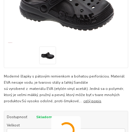
Moderné šľapky s pätovým remienkom a bohatou perforáciou. Materiál
EVA nesaje vodu, je tvarovo stály a ľahký.Sandále
sú vyrobené z materiálu EVA (etylén vinyl acetát). Jedná sa o polymér,
ktorý je veľmi mäkký, pružný a pevný, ktorý môže byť v tvare mnohých
produktov.Sú vysoko odolné, proti-šmykové,...
celý popis
Dostupnosť
Skladom
Velkost