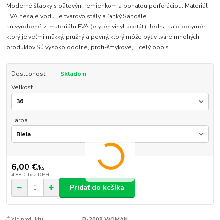
Moderné šľapky s pätovým remienkom a bohatou perforáciou. Materiál
EVA nesaje vodu, je tvarovo stály a ľahký.Sandále
sú vyrobené z materiálu EVA (etylén vinyl acetát). Jedná sa o polymér,
ktorý je veľmi mäkký, pružný a pevný, ktorý môže byť v tvare mnohých
produktov.Sú vysoko odolné, proti-šmykové,...
celý popis
Dostupnosť
Skladom
Velkost
Farba
6,00 €
/
ks
4,88 €
bez DPH
Pridať do košíka
Číslo produktu:
B-2008 WOMAN