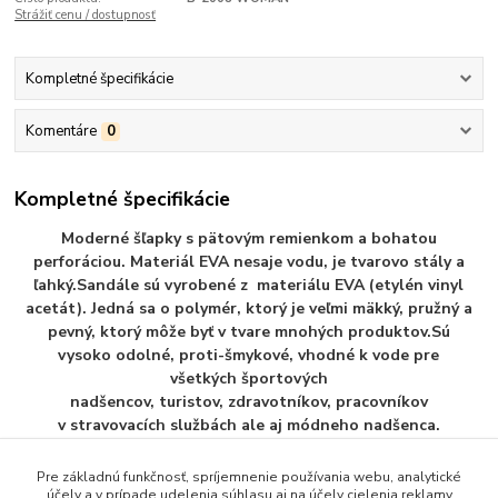
Strážiť cenu / dostupnosť
Kompletné špecifikácie
Komentáre
0
Kompletné špecifikácie
Moderné šľapky s pätovým remienkom a bohatou
perforáciou. Materiál EVA nesaje vodu, je tvarovo stály a
ľahký.Sandále sú vyrobené z materiálu EVA (etylén vinyl
acetát). Jedná sa o polymér, ktorý je veľmi mäkký, pružný a
pevný, ktorý môže byť v tvare mnohých produktov.Sú
vysoko odolné, proti-šmykové, vhodné k vode pre
všetkých športových
nadšencov, turistov, zdravotníkov, pracovníkov
v stravovacích službách ale aj módneho nadšenca.
Pre základnú funkčnosť, spríjemnenie používania webu, analytické
účely a v prípade udelenia súhlasu aj na účely cielenia reklamy