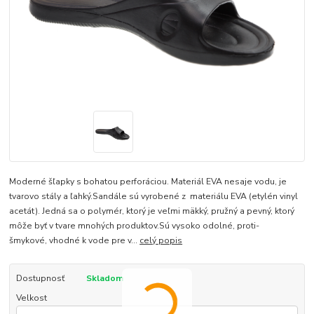
Moderné šľapky s bohatou perforáciou. Materiál EVA nesaje vodu, je
tvarovo stály a ľahký.Sandále sú vyrobené z materiálu EVA (etylén vinyl
acetát). Jedná sa o polymér, ktorý je veľmi mäkký, pružný a pevný, ktorý
môže byť v tvare mnohých produktov.Sú vysoko odolné, proti-
šmykové, vhodné k vode pre v...
celý popis
Dostupnosť
Skladom
Velkost