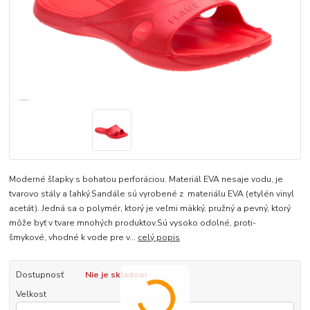
Moderné šľapky s bohatou perforáciou. Materiál EVA nesaje vodu, je
tvarovo stály a ľahký.Sandále sú vyrobené z materiálu EVA (etylén vinyl
acetát). Jedná sa o polymér, ktorý je veľmi mäkký, pružný a pevný, ktorý
môže byť v tvare mnohých produktov.Sú vysoko odolné, proti-
šmykové, vhodné k vode pre v...
celý popis
Dostupnosť
Nie je skladom
Velkost