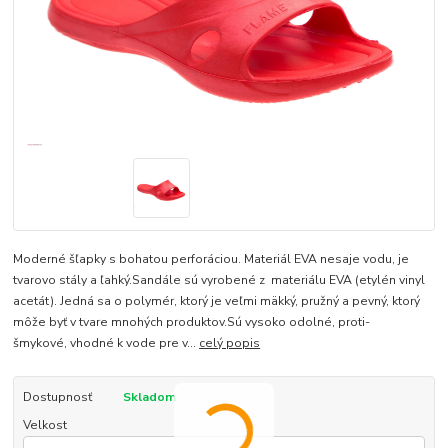
Moderné šľapky s bohatou perforáciou. Materiál EVA nesaje vodu, je
tvarovo stály a ľahký.Sandále sú vyrobené z materiálu EVA (etylén vinyl
acetát). Jedná sa o polymér, ktorý je veľmi mäkký, pružný a pevný, ktorý
môže byť v tvare mnohých produktov.Sú vysoko odolné, proti-
šmykové, vhodné k vode pre v...
celý popis
Dostupnosť
Skladom
Velkost