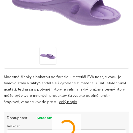
Moderné šľapky s bohatou perforáciou. Materiál EVA nesaje vodu, je
tvarovo stály a ľahký.Sandále sú vyrobené z materiálu EVA (etylén vinyl
acetát). Jedná sa o polymér, ktorý je veľmi mäkký, pružný a pevný, ktorý
môže byť v tvare mnohých produktov.Sú vysoko odolné, proti-
šmykové, vhodné k vode pre v...
celý popis
Dostupnosť
Skladom
Velkost