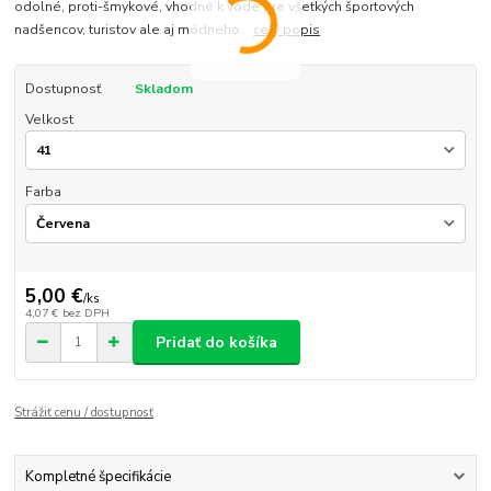
odolné, proti-šmykové, vhodné k vode pre všetkých športových
nadšencov, turistov ale aj módneho...
celý popis
Dostupnosť
Skladom
Velkost
Farba
5,00 €
/
ks
4,07 €
bez DPH
Pridať do košíka
Strážiť cenu / dostupnosť
Kompletné špecifikácie