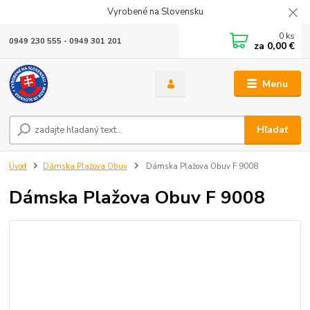
Vyrobené na Slovensku
0
ks
0949 230 555 - 0949 301 201
za
0,00 €
Menu
Hľadať
Úvod
Dámska Plažova Obuv
Dámska Plažova Obuv F 9008
Dámska Plažova Obuv F 9008