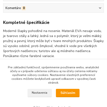
Komentáre
0
Kompletné špecifikácie
Moderné šlapky pohodlné na nosenie. Materiál EVA nesaje vodu,
je tvarovo stály a ľahký. Jedná sa o polymér, ktorý je veľmi mäkký,
pružný a pevný, ktorý môže byť v tvare mnohých produktov. Šlapky
sú vysoko odolné, proti-šmykové, vhodné k vode pre všetkých
športových nadšencov, turistov ale aj módneho nadšenca.
Ponúkame rôzne farebné variacie.
Pre základnú funkčnosť, spríjemnenie používania webu, analytické
účely a v prípade udelenia súhlasu aj na účely cielenia reklamy
využívame súbory cookies. Nastavenie vlastných preferencií
Tovar zaradený v kategóriách
cookies môžete kedykoľvek upraviť odkazom v spodnej časti
stránok.
Dámska Plažova Obuv
Súhlasím
Nastavenia