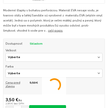
Moderné šľapky s bohatou perforáciou. Materiál EVA nesaje vodu, je
tvarovo stály a ľahký.Sandále sú vyrobené z materiálu EVA (etylén vinyl
acetát). Jedná sa o polymér, ktorý je veľmi mäkký, pružný a pevný, ktorý
môže byť v tvare mnohých produktov.Sú vysoko odolné, proti-
šmykové, vhodné k vode pre v...
celý popis
Dostupnosť
Skladom
Velkost
Farba
Cena pred
5,50 €
zľavou
3,50 €
/
ks
2,85 €
bez DPH