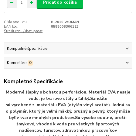
Pridať do košíka
Číslo produktu:
B-2010 WOMAN
EAN kód:
8588008306123
Strážiť cenu / dostupnosť
Kompletné špecifikácie
Komentáre
0
Kompletné špecifikácie
Moderné šľapky s bohatou perforáciou. Materiál EVA nesaje
vodu, je tvarovo stály a ľahký.Sandále
sú vyrobené z materiálu EVA (etylén vinyl acetát). Jedná sa
o polymér, ktorý je veľmi mäkký, pružný a pevný, ktorý môže
byť v tvare mnohých produktov.Sú vysoko odolné, proti-
šmykové, vhodné k vode pre všetkých športových
nadšencov, turistov, zdravotníkov, pracovníkov