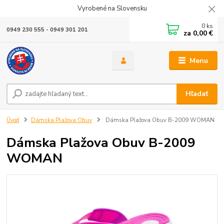
Vyrobené na Slovensku
0
ks
0949 230 555 - 0949 301 201
za
0,00 €
Menu
Hľadať
Úvod
Dámska Plažova Obuv
Dámska Plažova Obuv B-2009 WOMAN
Dámska Plažova Obuv B-2009
WOMAN