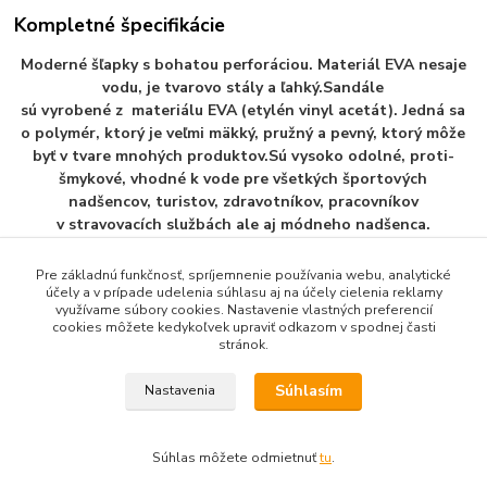
Kompletné špecifikácie
Moderné šľapky s bohatou perforáciou. Materiál EVA nesaje
vodu, je tvarovo stály a ľahký.Sandále
sú vyrobené z materiálu EVA (etylén vinyl acetát). Jedná sa
o polymér, ktorý je veľmi mäkký, pružný a pevný, ktorý môže
byť v tvare mnohých produktov.Sú vysoko odolné, proti-
šmykové, vhodné k vode pre všetkých športových
nadšencov, turistov, zdravotníkov, pracovníkov
v stravovacích službách ale aj módneho nadšenca.
Pre základnú funkčnosť, spríjemnenie používania webu, analytické
účely a v prípade udelenia súhlasu aj na účely cielenia reklamy
využívame súbory cookies. Nastavenie vlastných preferencií
Tovar zaradený v kategóriách
cookies môžete kedykoľvek upraviť odkazom v spodnej časti
stránok.
Dámska Plažova Obuv
Súhlasím
Nastavenia
Súhlas môžete odmietnuť
tu
.
Vytvorené na
Eshop-rychlo.sk