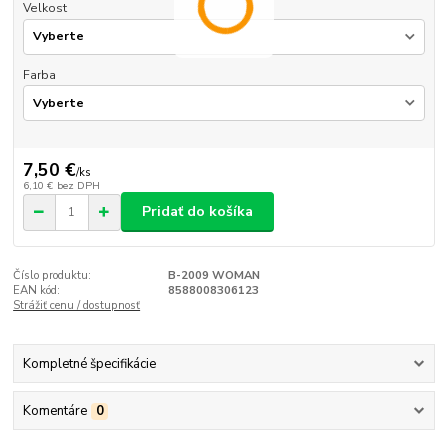
Velkost
Farba
7,50 €
/
ks
6,10 €
bez DPH
Pridať do košíka
Číslo produktu:
B-2009 WOMAN
EAN kód:
8588008306123
Strážiť cenu / dostupnosť
Kompletné špecifikácie
Komentáre
0