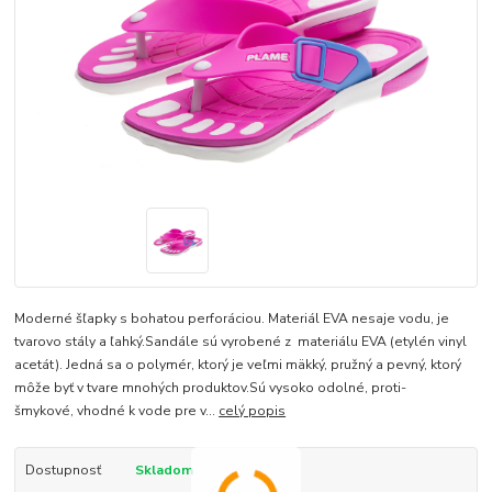
Moderné šľapky s bohatou perforáciou. Materiál EVA nesaje vodu, je
tvarovo stály a ľahký.Sandále sú vyrobené z materiálu EVA (etylén vinyl
acetát). Jedná sa o polymér, ktorý je veľmi mäkký, pružný a pevný, ktorý
môže byť v tvare mnohých produktov.Sú vysoko odolné, proti-
šmykové, vhodné k vode pre v...
celý popis
Dostupnosť
Skladom