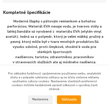
Kompletné špecifikácie
Moderné šľapky s pätovým remienkom a bohatou
perforáciou. Materiál EVA nesaje vodu, je tvarovo stály a
ľahký.Sandále sú vyrobené z materiálu EVA (etylén vinyl
acetát). Jedná sa o polymér, ktorý je veľmi mäkký, pružný a
pevný, ktorý môže byť v tvare mnohých produktov.Sú
vysoko odolné, proti-šmykové, vhodné k vode pre
všetkých športových
nadšencov, turistov, zdravotníkov, pracovníkov
v stravovacích službách ale aj módneho nadšenca.
Pre základnú funkčnosť, spríjemnenie používania webu, analytické
účely a v prípade udelenia súhlasu aj na účely cielenia reklamy
využívame súbory cookies. Nastavenie vlastných preferencií
Tovar zaradený v kategóriách
cookies môžete kedykoľvek upraviť odkazom v spodnej časti
stránok.
Dámska Plažova Obuv
Súhlasím
Nastavenia