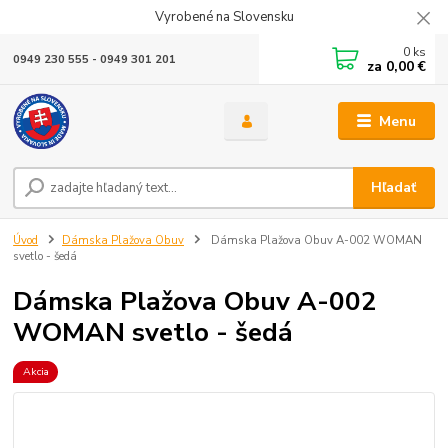
Vyrobené na Slovensku
0
ks
0949 230 555 - 0949 301 201
za
0,00 €
Menu
Hľadať
Úvod
Dámska Plažova Obuv
Dámska Plažova Obuv A-002 WOMAN
svetlo - šedá
Dámska Plažova Obuv A-002
WOMAN svetlo - šedá
Akcia