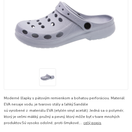
Moderné šľapky s pätovým remienkom a bohatou perforáciou. Materiál
EVA nesaje vodu, je tvarovo stály a ľahký.Sandále
sú vyrobené z materiálu EVA (etylén vinyl acetát). Jedná sa o polymér,
ktorý je veľmi mäkký, pružný a pevný, ktorý môže byť v tvare mnohých
produktov.Sú vysoko odolné, proti-šmykové,...
celý popis