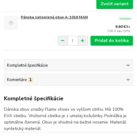
Zvoliť variant
Pánska zateplená obuv A-1016 MAN
Skladom
9,60 €
/
ks
7,80 €
bez DPH
Pridať do košíka
Kompletné špecifikácie
Komentáre
1
Kompletné špecifikácie
Dánska obuv značky Flame shoes vo vyššom strihu. Má 100%
EVA stielku. Vnútorná stielka je z umelej kožušinky. Podrážka je
optimálne členená. Obuv je vhodná na bežné nosenie. Materiál:
syntetický materiál.