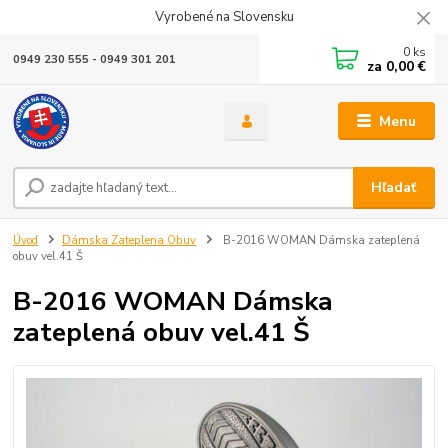
Vyrobené na Slovensku
0
ks
0949 230 555 - 0949 301 201
za
0,00 €
Menu
Hľadať
Úvod
Dámska Zateplena Obuv
B-2016 WOMAN Dámska zateplená
obuv vel.41 Š
B-2016 WOMAN Dámska
zateplená obuv vel.41 Š