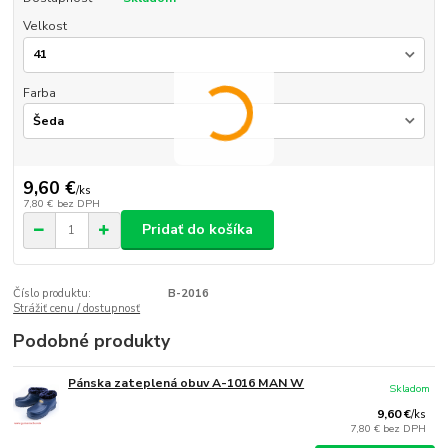
Velkost
Farba
9,60 €
/
ks
7,80 €
bez DPH
Pridať do košíka
Číslo produktu:
B-2016
Strážiť cenu / dostupnosť
Podobné produkty
Pánska zateplená obuv A-1016 MAN W
Skladom
9,60 €
/
ks
7,80 €
bez DPH