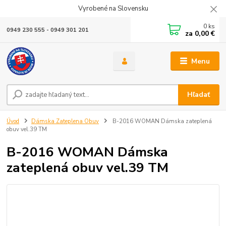
Vyrobené na Slovensku
0
ks
0949 230 555 - 0949 301 201
za
0,00 €
Menu
Hľadať
Úvod
Dámska Zateplena Obuv
B-2016 WOMAN Dámska zateplená
obuv vel.39 TM
B-2016 WOMAN Dámska
zateplená obuv vel.39 TM