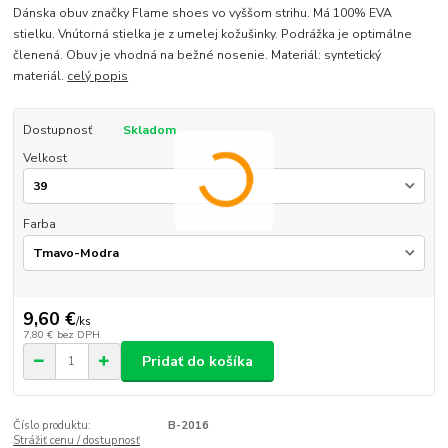
Dánska obuv značky Flame shoes vo vyššom strihu. Má 100% EVA
stielku. Vnútorná stielka je z umelej kožušinky. Podrážka je optimálne
členená. Obuv je vhodná na bežné nosenie. Materiál: syntetický
materiál.
celý popis
Dostupnosť
Skladom
Velkost
Farba
9,60 €
/
ks
7,80 €
bez DPH
Pridať do košíka
Číslo produktu:
B-2016
Strážiť cenu / dostupnosť