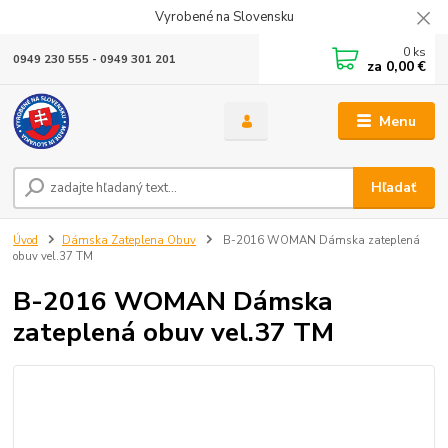
Vyrobené na Slovensku
0
ks
0949 230 555 - 0949 301 201
za
0,00 €
Menu
Hľadať
Úvod
Dámska Zateplena Obuv
B-2016 WOMAN Dámska zateplená
obuv vel.37 TM
B-2016 WOMAN Dámska
zateplená obuv vel.37 TM