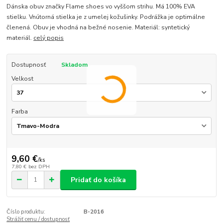
Dánska obuv značky Flame shoes vo vyššom strihu. Má 100% EVA
stielku. Vnútorná stielka je z umelej kožušinky. Podrážka je optimálne
členená. Obuv je vhodná na bežné nosenie. Materiál: syntetický
materiál.
celý popis
Dostupnosť
Skladom
Velkost
Farba
9,60 €
/
ks
7,80 €
bez DPH
Pridať do košíka
Číslo produktu:
B-2016
Strážiť cenu / dostupnosť